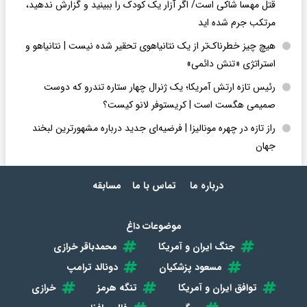
قتل مهسا شاکی است/ اگر آزار یک کودک را ببینید و گزارش ندهید،
مرتکب جرم شده اید
هیچ چیز خطرناک‌تر از یک نتانیاهوی تحقیر شده نیست | نتانیاهو و
استراتژی «تنش دائمی»
رئیس تازه ارتش آمریکا؛ یک ژنرال چهار ستاره تندرو که دوست
صمیمی هگست است | کریستوفر لانو کیست؟
راز تازه در چهره مونالیزا | فرضیه‌ای جدید درباره مشهورترین لبخند
جهان
درباره ما
تماس با ما
مسابقه
موضوعات داغ
جنگ ایران و آمریکا
محمدباقر خرازی
مسعود پزشکیان
دونالد ترامپ
توافق ایران و آمریکا
تنگه هرمز
خرازی