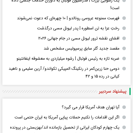
یک رسوایی بزرگ | فدراسیون فوتبال به داوران خدمات جنسی داده
است!
فهرست ممنوعه عروسی رونالدو | ۱۰ چهره‌ای که دعوت نمی‌شوند
رختِ عزا به تن اسطوره | پدر لیونل مسی درگذشت
افشای نقشه ترور لیونل مسی در جام جهانی ۲۰۲۶
مقصد جدید گلر سابق پرسپولیس مشخص شد
ضربه تازه به رئیس فوتبال | رشوه میلیاردی به معشوقه اینفانتینو
دومی حنا زرین‌کمر در رنکینگ المپیکی تکواندو/ آرین سلیمی و ناهید
کیانی در رده ۱۵ و ۴۲
پیشنهاد سردبیر
آیا تهران هدف آمریکا قرار می گیرد؟
اگر این اقدامات را نکنیم حملات پیاپی آمریکا به ایران حتمی است
یک چهارم کودکان ایرانی از تحصیل بازمانده اند/بهزیستی در پرونده