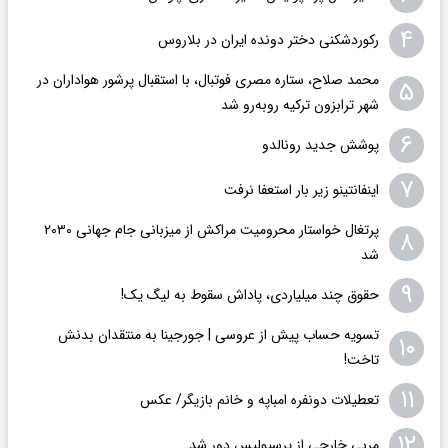
۴
رکوردشکنی دختر دونده ایران در بلاروس
محمد صلاح، ستاره مصری فوتبال، با استقبال پرشور هواداران در
۵
شهر ترابزون ترکیه روبه‌رو شد
۶
پوشش جدید رونالدو
۷
اینفانتینو زیر بار استعفا نرفت
پرتغال خواستار محرومیت مراکش از میزبانی جام جهانی ۲۰۳۰
۸
شد
۹
حقوق چند میلیاردی، پاداش سقوط به لیگ یک!
تسویه حساب پیش از عروسی | جورجینا به منتقدان بدنش
۱۰
تاخت!
۱۱
تعطیلات دونفره امباپه و خانم بازیگر/ عکس
۱۲
مربی خارجی از پرسپولیس دور شد