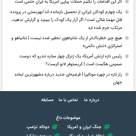
اگر این اقدامات را نکنیم حملات پیاپی آمریکا به ایران حتمی است
یک چهارم کودکان ایرانی از تحصیل بازمانده اند/بهزیستی در پرونده
قتل مهسا شاکی است/ اگر آزار یک کودک را ببینید و گزارش ندهید،
مرتکب جرم شده اید
هیچ چیز خطرناک‌تر از یک نتانیاهوی تحقیر شده نیست | نتانیاهو و
استراتژی «تنش دائمی»
رئیس تازه ارتش آمریکا؛ یک ژنرال چهار ستاره تندرو که دوست
صمیمی هگست است | کریستوفر لانو کیست؟
راز تازه در چهره مونالیزا | فرضیه‌ای جدید درباره مشهورترین لبخند
جهان
درباره ما
تماس با ما
مسابقه
موضوعات داغ
جنگ ایران و آمریکا
دونالد ترامپ