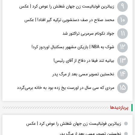
۹
زیباترین فوتبالیست زن جهان شغلش را عوض کرد | عکس
۱۰
محمد صلاح در صف دستشویی ترکیه گیر افتاد! | عکس
۱۱
جواد نکونام سرمربی تراکتور شد
۱۲
شوک به NBA | بازیکن مشهور بسکتبال اوردوز کرد!
۱۳
بیانیه تند فیفا در دفاع از آقای رئیس!
۱۴
نخستین تصویر مسی بعد از مرگ پدر
۱۵
مردی که سی سال در اورست یخ زده بود به خانه برمی‌گردد
پربازدید‌ها
زیباترین فوتبالیست زن جهان شغلش را عوض کرد | عکس
نخستین تصویر مسی بعد از مرگ پدر