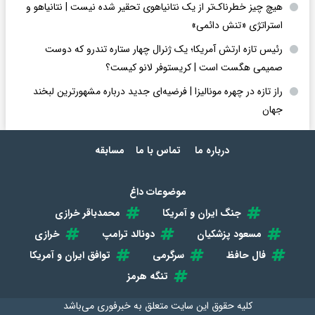
هیچ چیز خطرناک‌تر از یک نتانیاهوی تحقیر شده نیست | نتانیاهو و
استراتژی «تنش دائمی»
رئیس تازه ارتش آمریکا؛ یک ژنرال چهار ستاره تندرو که دوست
صمیمی هگست است | کریستوفر لانو کیست؟
راز تازه در چهره مونالیزا | فرضیه‌ای جدید درباره مشهورترین لبخند
جهان
درباره ما
تماس با ما
مسابقه
موضوعات داغ
جنگ ایران و آمریکا
محمدباقر خرازی
مسعود پزشکیان
دونالد ترامپ
خرازی
فال حافظ
سرگرمی
توافق ایران و آمریکا
تنگه هرمز
کلیه حقوق این سایت متعلق به
خبرفوری
می‌باشد