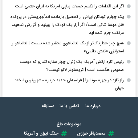
اگر این اقدامات را نکنیم حملات پیاپی آمریکا به ایران حتمی است
یک چهارم کودکان ایرانی از تحصیل بازمانده اند/بهزیستی در پرونده
قتل مهسا شاکی است/ اگر آزار یک کودک را ببینید و گزارش ندهید،
مرتکب جرم شده اید
هیچ چیز خطرناک‌تر از یک نتانیاهوی تحقیر شده نیست | نتانیاهو و
استراتژی «تنش دائمی»
رئیس تازه ارتش آمریکا؛ یک ژنرال چهار ستاره تندرو که دوست
صمیمی هگست است | کریستوفر لانو کیست؟
راز تازه در چهره مونالیزا | فرضیه‌ای جدید درباره مشهورترین لبخند
جهان
درباره ما
تماس با ما
مسابقه
موضوعات داغ
محمدباقر خرازی
جنگ ایران و آمریکا