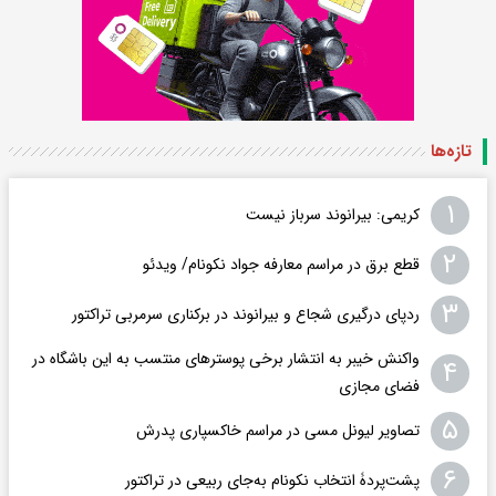
تازه‌ها
۱
کریمی: بیرانوند سرباز نیست
۲
قطع برق در مراسم معارفه جواد نکونام/ ویدئو
۳
ردپای درگیری شجاع و بیرانوند در برکناری سرمربی تراکتور
واکنش خیبر به انتشار برخی پوسترهای منتسب به این باشگاه در
۴
فضای مجازی
۵
تصاویر لیونل مسی در مراسم خاکسپاری پدرش
۶
پشت‌پردۀ انتخاب نکونام به‌جای ربیعی در ترا‌کتور