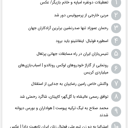
۱
تعطیلات دونفره امباپه و خانم بازیگر/ عکس
۲
مربی خارجی از پرسپولیس دور شد
۳
رحمان عموزاد تنها صدرنشین برترین آزادکاران جهان
۴
اسطوره فوتبال: اینفانتینو باید برود
۵
تنیس‌بازان ایران در راه مسابقات جهانی پرتغال
رونمایی از گاراژ خودروهای لوکس رونالدو | اسباب‌‌بازی‌های
۶
میلیاردی کریس
۷
واکنش خاص رامین رضاییان به جدایی از استقلال
۸
توافق رسمی عالیشاه با گل‌گهر؛ کاپیتان، شاگرد رحمتی شد
محمد صلاح به لیگ ترکیه پیوست | هواداران و بورس دیوانه
۹
شدند
۱۰
استرالیا به دو زن تیم ملی فوتبال زنان ایران تابعیت داد! | عکس