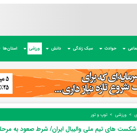
ماعی
حوادث
سبک زندگی
دانش
ورزشی
استان‌ها
ی
ورزشی
توپ و تور
شکست های تیم ملی والیبال ایران/ شرط صعود به مرحله