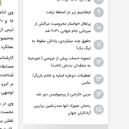
۹
وی ادام
اینفانتینو زیر بار استعفا نرفت
پرتغال خواستار محرومیت مراکش از
۱۰
ترس از 
میزبانی جام جهانی ۲۰۳۰ شد
به‌خصو
حقوق چند میلیاردی، پاداش سقوط به
۱۱
عملکرد 
لیگ یک!
کارشناس
تسویه حساب پیش از عروسی | جورجینا
۱۲
به منتقدان بدنش تاخت!
مسابقات
شناخت ب
تعطیلات دونفره امباپه و خانم بازیگر/
۱۳
عکس
بر این،
توجهی ب
۱۴
مربی خارجی از پرسپولیس دور شد
وی در و
رحمان عموزاد تنها صدرنشین برترین
۱۵
نخست رو
آزادکاران جهان
نقش پرر