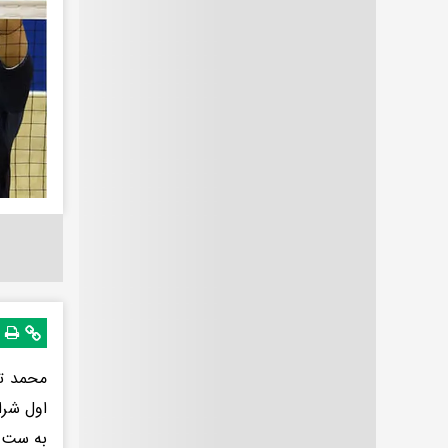
محمد تر
اول شرا
به ست پ