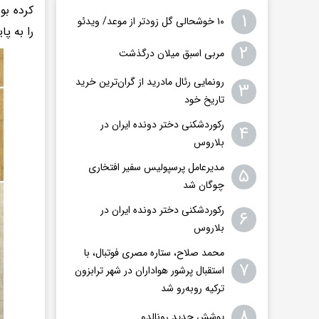
کرده بو
۱
۱۰ خوشحالی گل زودتر از موعد/ ویدئو
را به پا
۲
مربی اسبق میلان درگذشت
رونمایی رئال مادرید از گران‌ترین خرید
۳
تاریخ خود
رکوردشکنی دختر دونده ایران در
۴
بلاروس
مدیرعامل پرسپولیس سفیر افتخاری
۵
چوگان شد
رکوردشکنی دختر دونده ایران در
۶
بلاروس
محمد صلاح، ستاره مصری فوتبال، با
۷
استقبال پرشور هواداران در شهر ترابزون
ترکیه روبه‌رو شد
۸
پوشش جدید رونالدو