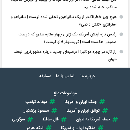
مرتکب جرم شده اید
هیچ چیز خطرناک‌تر از یک نتانیاهوی تحقیر شده نیست | نتانیاهو و
استراتژی «تنش دائمی»
رئیس تازه ارتش آمریکا؛ یک ژنرال چهار ستاره تندرو که دوست
صمیمی هگست است | کریستوفر لانو کیست؟
راز تازه در چهره مونالیزا | فرضیه‌ای جدید درباره مشهورترین لبخند
جهان
درباره ما
تماس با ما
مسابقه
موضوعات داغ
جنگ ایران و آمریکا
دونالد ترامپ
توافق ایران و آمریکا
مسعود پزشکیان
حمله آمریکا به ایران
فال حافظ
سرگرمی
مذاکره ایران و آمریکا
تنگه هرمز