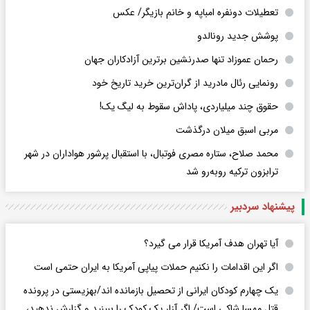
تعطیلات دونفره امباپه و خانم بازیگر/ عکس
پوشش جدید رونالدو
رحمان عموزاد تنها صدرنشین برترین آزادکاران جهان
رونمایی رئال مادرید از گران‌ترین خرید تاریخ خود
حقوق چند میلیاردی، پاداش سقوط به لیگ یک!
مربی اسبق میلان درگذشت
محمد صلاح، ستاره مصری فوتبال، با استقبال پرشور هواداران در شهر
ترابزون ترکیه روبه‌رو شد
پیشنهاد سردبیر
آیا تهران هدف آمریکا قرار می گیرد؟
اگر این اقدامات را نکنیم حملات پیاپی آمریکا به ایران حتمی است
یک چهارم کودکان ایرانی از تحصیل بازمانده اند/بهزیستی در پرونده
قتل مهسا شاکی است/ اگر آزار یک کودک را ببینید و گزارش ندهید،