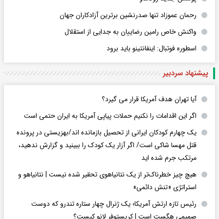
رحمان عموزاد تنها صدرنشین برترین آزادکاران جهان
واکنش خاص رامین رضاییان به جدایی از استقلال
اسطوره فوتبال: اینفانتینو باید برود
پیشنهاد سردبیر
آیا تهران هدف آمریکا قرار می گیرد؟
اگر این اقدامات را نکنیم حملات پیاپی آمریکا به ایران حتمی است
یک چهارم کودکان ایرانی از تحصیل بازمانده اند/بهزیستی در پرونده
قتل مهسا شاکی است/ اگر آزار یک کودک را ببینید و گزارش ندهید،
مرتکب جرم شده اید
هیچ چیز خطرناک‌تر از یک نتانیاهوی تحقیر شده نیست | نتانیاهو و
استراتژی «تنش دائمی»
رئیس تازه ارتش آمریکا؛ یک ژنرال چهار ستاره تندرو که دوست
صمیمی هگست است | کریستوفر لانو کیست؟