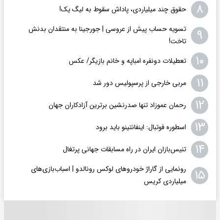
۸
حقوق چند میلیاردی، پاداش سقوط به لیگ یک!
تسویه حساب پیش از عروسی | جورجینا به منتقدان بدنش
۹
تاخت!
۱۰
تعطیلات دونفره امباپه و خانم بازیگر/ عکس
۱۱
مربی خارجی از پرسپولیس دور شد
۱۲
رحمان عموزاد تنها صدرنشین برترین آزادکاران جهان
۱۳
اسطوره فوتبال: اینفانتینو باید برود
۱۴
تنیس‌بازان ایران در راه مسابقات جهانی پرتغال
رونمایی از گاراژ خودروهای لوکس رونالدو | اسباب‌‌بازی‌های
۱۵
میلیاردی کریس