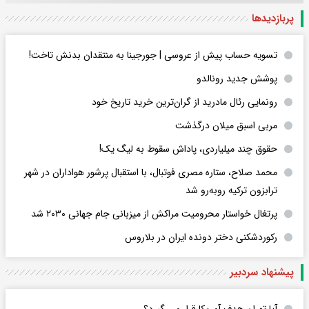
پربازدید‌ها
تسویه حساب پیش از عروسی | جورجینا به منتقدان بدنش تاخت!
پوشش جدید رونالدو
رونمایی رئال مادرید از گران‌ترین خرید تاریخ خود
مربی اسبق میلان درگذشت
حقوق چند میلیاردی، پاداش سقوط به لیگ یک!
محمد صلاح، ستاره مصری فوتبال، با استقبال پرشور هواداران در شهر
ترابزون ترکیه روبه‌رو شد
پرتغال خواستار محرومیت مراکش از میزبانی جام جهانی ۲۰۳۰ شد
رکوردشکنی دختر دونده ایران در بلاروس
پیشنهاد سردبیر
آیا تهران هدف آمریکا قرار می گیرد؟