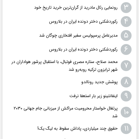
۳
رونمایی رئال مادرید از گران‌ترین خرید تاریخ خود
۴
رکوردشکنی دختر دونده ایران در بلاروس
۵
مدیرعامل پرسپولیس سفیر افتخاری چوگان شد
۶
رکوردشکنی دختر دونده ایران در بلاروس
محمد صلاح، ستاره مصری فوتبال، با استقبال پرشور هواداران در
۷
شهر ترابزون ترکیه روبه‌رو شد
۸
پوشش جدید رونالدو
۹
اینفانتینو زیر بار استعفا نرفت
پرتغال خواستار محرومیت مراکش از میزبانی جام جهانی ۲۰۳۰
۱۰
شد
۱۱
حقوق چند میلیاردی، پاداش سقوط به لیگ یک!