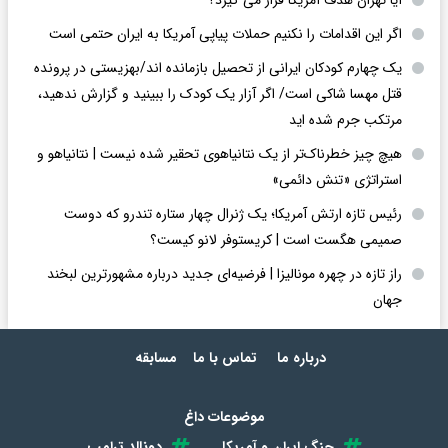
اگر این اقدامات را نکنیم حملات پیاپی آمریکا به ایران حتمی است
یک چهارم کودکان ایرانی از تحصیل بازمانده اند/بهزیستی در پرونده
قتل مهسا شاکی است/ اگر آزار یک کودک را ببینید و گزارش ندهید،
مرتکب جرم شده اید
هیچ چیز خطرناک‌تر از یک نتانیاهوی تحقیر شده نیست | نتانیاهو و
استراتژی «تنش دائمی»
رئیس تازه ارتش آمریکا؛ یک ژنرال چهار ستاره تندرو که دوست
صمیمی هگست است | کریستوفر لانو کیست؟
راز تازه در چهره مونالیزا | فرضیه‌ای جدید درباره مشهورترین لبخند
جهان
درباره ما
تماس با ما
مسابقه
موضوعات داغ
جنگ ایران و آمریکا
دونالد ترامپ