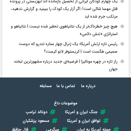
یک چهارم کودکان ایرانی از تحصیل بازمانده اند/بهزیستی در پرونده
قتل مهسا شاکی است/ اگر آزار یک کودک را ببینید و گزارش ندهید،
مرتکب جرم شده اید
هیچ چیز خطرناک‌تر از یک نتانیاهوی تحقیر شده نیست | نتانیاهو و
استراتژی «تنش دائمی»
رئیس تازه ارتش آمریکا؛ یک ژنرال چهار ستاره تندرو که دوست
صمیمی هگست است | کریستوفر لانو کیست؟
راز تازه در چهره مونالیزا | فرضیه‌ای جدید درباره مشهورترین لبخند
جهان
درباره ما
تماس با ما
مسابقه
موضوعات داغ
جنگ ایران و آمریکا
دونالد ترامپ
توافق ایران و آمریکا
مسعود پزشکیان
حمله آمریکا به ایران
سرگرمی
فال حافظ