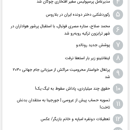
۴
مدیرعامل پرسپولیس سفیر افتخاری چوگان شد
۵
رکوردشکنی دختر دونده ایران در بلاروس
محمد صلاح، ستاره مصری فوتبال، با استقبال پرشور هواداران در
۶
شهر ترابزون ترکیه روبه‌رو شد
۷
پوشش جدید رونالدو
۸
اینفانتینو زیر بار استعفا نرفت
پرتغال خواستار محرومیت مراکش از میزبانی جام جهانی ۲۰۳۰
۹
شد
۱۰
حقوق چند میلیاردی، پاداش سقوط به لیگ یک!
تسویه حساب پیش از عروسی | جورجینا به منتقدان بدنش
۱۱
تاخت!
۱۲
تعطیلات دونفره امباپه و خانم بازیگر/ عکس