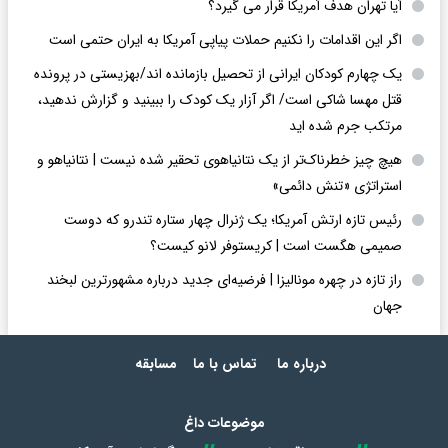
آیا تهران هدف آمریکا قرار می گیرد؟
اگر این اقدامات را نکنیم حملات پیاپی آمریکا به ایران حتمی است
یک چهارم کودکان ایرانی از تحصیل بازمانده اند/بهزیستی در پرونده
قتل مهسا شاکی است/ اگر آزار یک کودک را ببینید و گزارش ندهید،
مرتکب جرم شده اید
هیچ چیز خطرناک‌تر از یک نتانیاهوی تحقیر شده نیست | نتانیاهو و
استراتژی «تنش دائمی»
رئیس تازه ارتش آمریکا؛ یک ژنرال چهار ستاره تندرو که دوست
صمیمی هگست است | کریستوفر لانو کیست؟
راز تازه در چهره مونالیزا | فرضیه‌ای جدید درباره مشهورترین لبخند
جهان
درباره ما
تماس با ما
مسابقه
موضوعات داغ