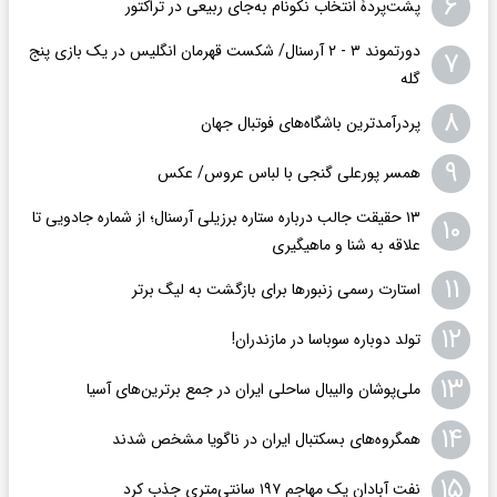
۶
پشت‌پردۀ انتخاب نکونام به‌جای ربیعی در ترا‌کتور
دورتموند ۳ - ۲ آرسنال/ شکست قهرمان انگلیس در یک بازی پنج
۷
گله
۸
پردرآمدترین باشگاه‌های فوتبال جهان
۹
همسر پورعلی گنجی با لباس عروس/ عکس
۱۳ حقیقت جالب درباره ستاره برزیلی آرسنال؛ از شماره جادویی تا
۱۰
علاقه به شنا و ماهیگیری
۱۱
استارت رسمی زنبورها برای بازگشت به لیگ برتر
۱۲
تولد دوباره سوباسا در مازندران!
۱۳
ملی‌پوشان والیبال ساحلی ایران در جمع برترین‌های آسیا
۱۴
همگروه‌های بسکتبال ایران در ناگویا مشخص شدند
۱۵
نفت آبادان یک مهاجم ۱۹۷ سانتی‌متری جذب کرد