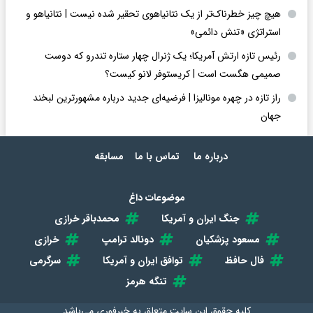
هیچ چیز خطرناک‌تر از یک نتانیاهوی تحقیر شده نیست | نتانیاهو و
استراتژی «تنش دائمی»
رئیس تازه ارتش آمریکا؛ یک ژنرال چهار ستاره تندرو که دوست
صمیمی هگست است | کریستوفر لانو کیست؟
راز تازه در چهره مونالیزا | فرضیه‌ای جدید درباره مشهورترین لبخند
جهان
درباره ما
تماس با ما
مسابقه
موضوعات داغ
جنگ ایران و آمریکا
محمدباقر خرازی
مسعود پزشکیان
دونالد ترامپ
خرازی
فال حافظ
توافق ایران و آمریکا
سرگرمی
تنگه هرمز
کلیه حقوق این سایت متعلق به
خبرفوری
می‌باشد