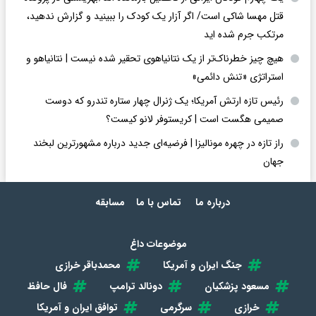
قتل مهسا شاکی است/ اگر آزار یک کودک را ببینید و گزارش ندهید،
مرتکب جرم شده اید
هیچ چیز خطرناک‌تر از یک نتانیاهوی تحقیر شده نیست | نتانیاهو و
استراتژی «تنش دائمی»
رئیس تازه ارتش آمریکا؛ یک ژنرال چهار ستاره تندرو که دوست
صمیمی هگست است | کریستوفر لانو کیست؟
راز تازه در چهره مونالیزا | فرضیه‌ای جدید درباره مشهورترین لبخند
جهان
درباره ما
تماس با ما
مسابقه
موضوعات داغ
جنگ ایران و آمریکا
محمدباقر خرازی
مسعود پزشکیان
دونالد ترامپ
فال حافظ
خرازی
سرگرمی
توافق ایران و آمریکا