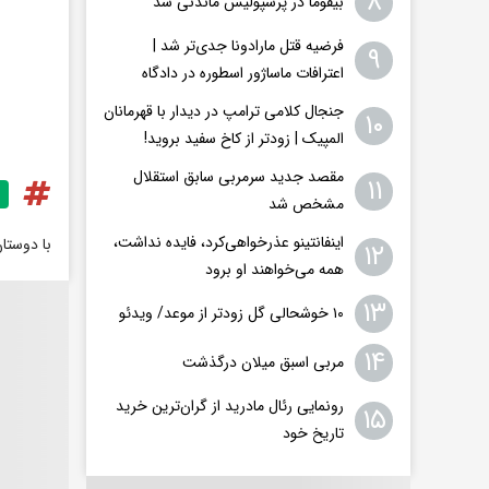
۸
بیفوما در پرسپولیس ماندنی شد
فرضیه قتل مارادونا جدی‌تر شد |
۹
اعترافات ماساژور اسطوره در دادگاه
جنجال کلامی ترامپ در دیدار با قهرمانان
۱۰
المپیک | زودتر از کاخ سفید بروید!
مقصد جدید سرمربی سابق استقلال
۱۱
مشخص شد
اینفانتینو عذرخواهی‌کرد، فایده نداشت،
با دوستا
۱۲
همه می‌خواهند او برود
۱۳
۱۰ خوشحالی گل زودتر از موعد/ ویدئو
۱۴
مربی اسبق میلان درگذشت
رونمایی رئال مادرید از گران‌ترین خرید
۱۵
تاریخ خود