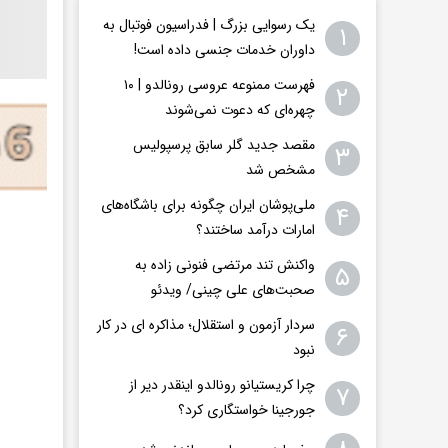
یک رسوایی بزرگ | فدراسیون فوتبال به
۱
داوران خدمات جنسی داده است!
فهرست ممنوعه عروسی رونالدو | ۱۰
۲
چهره‌ای که دعوت نمی‌شوند
مقصد جدید گلر سابق پرسپولیس
۳
مشخص شد
ملی‌پوشان ایران چگونه برای باشگاه‌های
۴
امارات درآمد ساختند؟
واکنش تند مرتضی فنونی زاده به
۵
صحبت‌های علی چینی/ ویدئو
سردار آزمون و استقلال؛ مذاکره ای در کار
۶
نبود
چرا کریستیانو رونالدو اینقدر دیر از
۷
جورجینا خواستگاری کرد؟