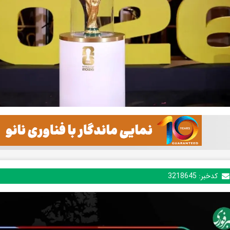
کدخبر:
3218645