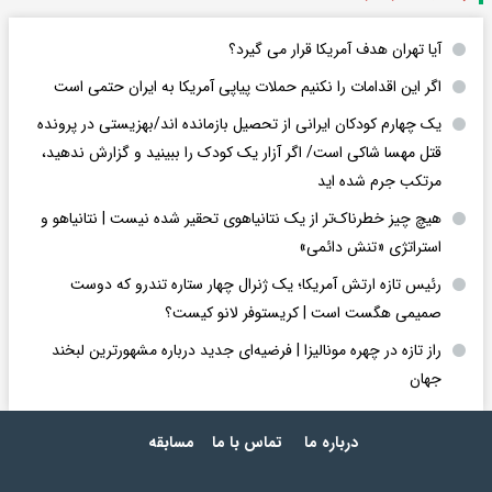
آیا تهران هدف آمریکا قرار می گیرد؟
اگر این اقدامات را نکنیم حملات پیاپی آمریکا به ایران حتمی است
یک چهارم کودکان ایرانی از تحصیل بازمانده اند/بهزیستی در پرونده
قتل مهسا شاکی است/ اگر آزار یک کودک را ببینید و گزارش ندهید،
مرتکب جرم شده اید
هیچ چیز خطرناک‌تر از یک نتانیاهوی تحقیر شده نیست | نتانیاهو و
استراتژی «تنش دائمی»
رئیس تازه ارتش آمریکا؛ یک ژنرال چهار ستاره تندرو که دوست
صمیمی هگست است | کریستوفر لانو کیست؟
راز تازه در چهره مونالیزا | فرضیه‌ای جدید درباره مشهورترین لبخند
جهان
درباره ما
تماس با ما
مسابقه