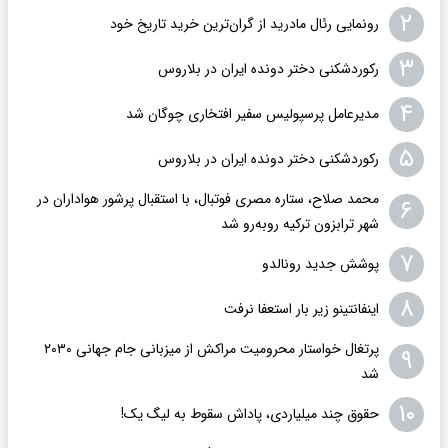
۲
رونمایی رئال مادرید از گران‌ترین خرید تاریخ خود
۳
رکوردشکنی دختر دونده ایران در بلاروس
۴
مدیرعامل پرسپولیس سفیر افتخاری چوگان شد
۵
رکوردشکنی دختر دونده ایران در بلاروس
محمد صلاح، ستاره مصری فوتبال، با استقبال پرشور هواداران در
۶
شهر ترابزون ترکیه روبه‌رو شد
۷
پوشش جدید رونالدو
۸
اینفانتینو زیر بار استعفا نرفت
پرتغال خواستار محرومیت مراکش از میزبانی جام جهانی ۲۰۳۰
۹
شد
۱۰
حقوق چند میلیاردی، پاداش سقوط به لیگ یک!