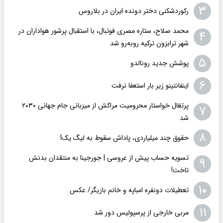
۳
رکوردشکنی دختر دونده ایران در بلاروس
محمد صلاح، ستاره مصری فوتبال، با استقبال پرشور هواداران در
۴
شهر ترابزون ترکیه روبه‌رو شد
۵
پوشش جدید رونالدو
۶
اینفانتینو زیر بار استعفا نرفت
پرتغال خواستار محرومیت مراکش از میزبانی جام جهانی ۲۰۳۰
۷
شد
۸
حقوق چند میلیاردی، پاداش سقوط به لیگ یک!
تسویه حساب پیش از عروسی | جورجینا به منتقدان بدنش
۹
تاخت!
۱۰
تعطیلات دونفره امباپه و خانم بازیگر/ عکس
۱۱
مربی خارجی از پرسپولیس دور شد