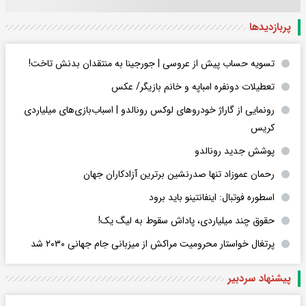
پربازدید‌ها
تسویه حساب پیش از عروسی | جورجینا به منتقدان بدنش تاخت!
تعطیلات دونفره امباپه و خانم بازیگر/ عکس
رونمایی از گاراژ خودروهای لوکس رونالدو | اسباب‌‌بازی‌های میلیاردی
کریس
پوشش جدید رونالدو
رحمان عموزاد تنها صدرنشین برترین آزادکاران جهان
اسطوره فوتبال: اینفانتینو باید برود
حقوق چند میلیاردی، پاداش سقوط به لیگ یک!
پرتغال خواستار محرومیت مراکش از میزبانی جام جهانی ۲۰۳۰ شد
پیشنهاد سردبیر