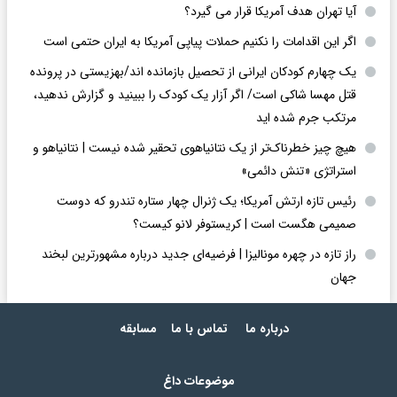
آیا تهران هدف آمریکا قرار می گیرد؟
اگر این اقدامات را نکنیم حملات پیاپی آمریکا به ایران حتمی است
یک چهارم کودکان ایرانی از تحصیل بازمانده اند/بهزیستی در پرونده
قتل مهسا شاکی است/ اگر آزار یک کودک را ببینید و گزارش ندهید،
مرتکب جرم شده اید
هیچ چیز خطرناک‌تر از یک نتانیاهوی تحقیر شده نیست | نتانیاهو و
استراتژی «تنش دائمی»
رئیس تازه ارتش آمریکا؛ یک ژنرال چهار ستاره تندرو که دوست
صمیمی هگست است | کریستوفر لانو کیست؟
راز تازه در چهره مونالیزا | فرضیه‌ای جدید درباره مشهورترین لبخند
جهان
درباره ما
تماس با ما
مسابقه
موضوعات داغ