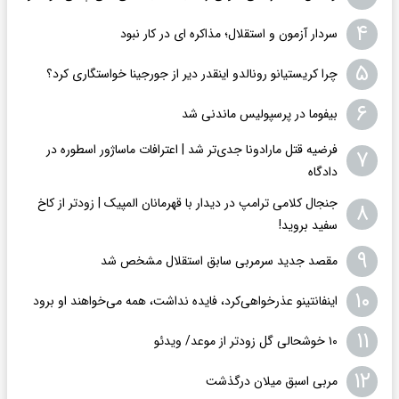
۴
سردار آزمون و استقلال؛ مذاکره ای در کار نبود
۵
چرا کریستیانو رونالدو اینقدر دیر از جورجینا خواستگاری کرد؟
۶
بیفوما در پرسپولیس ماندنی شد
فرضیه قتل مارادونا جدی‌تر شد | اعترافات ماساژور اسطوره در
۷
دادگاه
جنجال کلامی ترامپ در دیدار با قهرمانان المپیک | زودتر از کاخ
۸
سفید بروید!
۹
مقصد جدید سرمربی سابق استقلال مشخص شد
۱۰
اینفانتینو عذرخواهی‌کرد، فایده نداشت، همه می‌خواهند او برود
۱۱
۱۰ خوشحالی گل زودتر از موعد/ ویدئو
۱۲
مربی اسبق میلان درگذشت