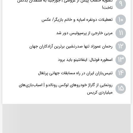
تسویه حساب پیش از عروسی | جورجینا به منتقدان بدنش
۹
تاخت!
۱۰
تعطیلات دونفره امباپه و خانم بازیگر/ عکس
۱۱
مربی خارجی از پرسپولیس دور شد
۱۲
رحمان عموزاد تنها صدرنشین برترین آزادکاران جهان
۱۳
اسطوره فوتبال: اینفانتینو باید برود
۱۴
تنیس‌بازان ایران در راه مسابقات جهانی پرتغال
رونمایی از گاراژ خودروهای لوکس رونالدو | اسباب‌‌بازی‌های
۱۵
میلیاردی کریس