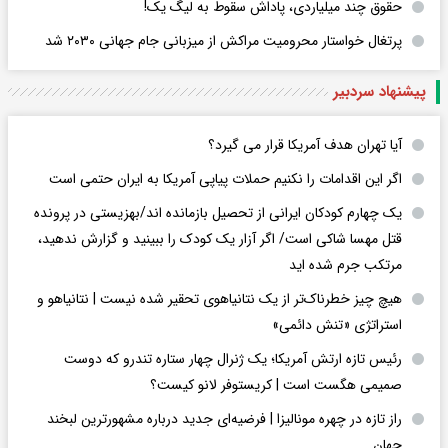
حقوق چند میلیاردی، پاداش سقوط به لیگ یک!
پرتغال خواستار محرومیت مراکش از میزبانی جام جهانی ۲۰۳۰ شد
پیشنهاد سردبیر
آیا تهران هدف آمریکا قرار می گیرد؟
اگر این اقدامات را نکنیم حملات پیاپی آمریکا به ایران حتمی است
یک چهارم کودکان ایرانی از تحصیل بازمانده اند/بهزیستی در پرونده
قتل مهسا شاکی است/ اگر آزار یک کودک را ببینید و گزارش ندهید،
مرتکب جرم شده اید
هیچ چیز خطرناک‌تر از یک نتانیاهوی تحقیر شده نیست | نتانیاهو و
استراتژی «تنش دائمی»
رئیس تازه ارتش آمریکا؛ یک ژنرال چهار ستاره تندرو که دوست
صمیمی هگست است | کریستوفر لانو کیست؟
راز تازه در چهره مونالیزا | فرضیه‌ای جدید درباره مشهورترین لبخند
جهان