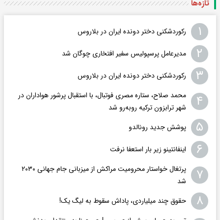
تازه‌ها
۱
رکوردشکنی دختر دونده ایران در بلاروس
۲
مدیرعامل پرسپولیس سفیر افتخاری چوگان شد
۳
رکوردشکنی دختر دونده ایران در بلاروس
محمد صلاح، ستاره مصری فوتبال، با استقبال پرشور هواداران در
۴
شهر ترابزون ترکیه روبه‌رو شد
۵
پوشش جدید رونالدو
۶
اینفانتینو زیر بار استعفا نرفت
پرتغال خواستار محرومیت مراکش از میزبانی جام جهانی ۲۰۳۰
۷
شد
۸
حقوق چند میلیاردی، پاداش سقوط به لیگ یک!