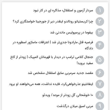
۱
سردار آزمون و استقلال؛ مذاکره ای در کار نبود
۲
چرا کریستیانو رونالدو اینقدر دیر از جورجینا خواستگاری کرد؟
۳
بیفوما در پرسپولیس ماندنی شد
فرضیه قتل مارادونا جدی‌تر شد | اعترافات ماساژور اسطوره در
۴
دادگاه
جنجال کلامی ترامپ در دیدار با قهرمانان المپیک | زودتر از کاخ
۵
سفید بروید!
۶
مقصد جدید سرمربی سابق استقلال مشخص شد
۷
اینفانتینو عذرخواهی‌کرد، فایده نداشت، همه می‌خواهند او برود
۸
۱۰ خوشحالی گل زودتر از موعد/ ویدئو
۹
مربی اسبق میلان درگذشت