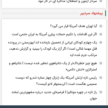
سردار آزمون و استقلال؛ مذاکره ای در کار نبود
پیشنهاد سردبیر
آیا تهران هدف آمریکا قرار می گیرد؟
اگر این اقدامات را نکنیم حملات پیاپی آمریکا به ایران حتمی است
یک چهارم کودکان ایرانی از تحصیل بازمانده اند/بهزیستی در پرونده
قتل مهسا شاکی است/ اگر آزار یک کودک را ببینید و گزارش ندهید،
مرتکب جرم شده اید
هیچ چیز خطرناک‌تر از یک نتانیاهوی تحقیر شده نیست | نتانیاهو و
استراتژی «تنش دائمی»
رئیس تازه ارتش آمریکا؛ یک ژنرال چهار ستاره تندرو که دوست
صمیمی هگست است | کریستوفر لانو کیست؟
راز تازه در چهره مونالیزا | فرضیه‌ای جدید درباره مشهورترین لبخند
جهان