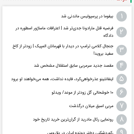
۱
بیفوما در پرسپولیس ماندنی شد
فرضیه قتل مارادونا جدی‌تر شد | اعترافات ماساژور اسطوره در
۲
دادگاه
جنجال کلامی ترامپ در دیدار با قهرمانان المپیک | زودتر از کاخ
۳
سفید بروید!
۴
مقصد جدید سرمربی سابق استقلال مشخص شد
۵
اینفانتینو عذرخواهی‌کرد، فایده نداشت، همه می‌خواهند او برود
۶
۱۰ خوشحالی گل زودتر از موعد/ ویدئو
۷
مربی اسبق میلان درگذشت
۸
رونمایی رئال مادرید از گران‌ترین خرید تاریخ خود
۹
رکوردشکنی دختر دونده ایران در بلاروس