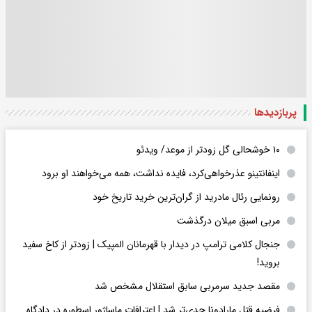
پربازدید‌ها
۱۰ خوشحالی گل زودتر از موعد/ ویدئو
اینفانتینو عذرخواهی‌کرد، فایده نداشت، همه می‌خواهند او برود
رونمایی رئال مادرید از گران‌ترین خرید تاریخ خود
مربی اسبق میلان درگذشت
جنجال کلامی ترامپ در دیدار با قهرمانان المپیک | زودتر از کاخ سفید
بروید!
مقصد جدید سرمربی سابق استقلال مشخص شد
فرضیه قتل مارادونا جدی‌تر شد | اعترافات ماساژور اسطوره در دادگاه