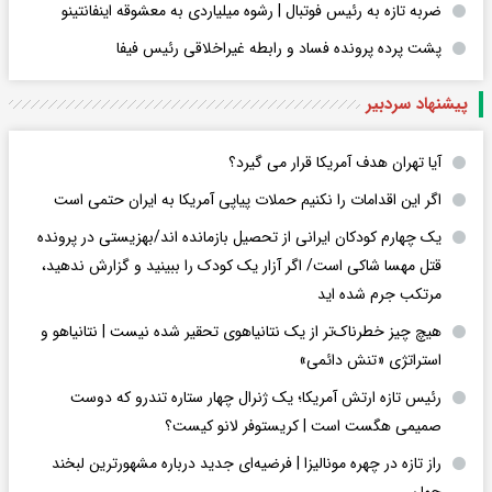
ضربه تازه به رئیس فوتبال | رشوه میلیاردی به معشوقه اینفانتینو
پشت پرده پرونده فساد و رابطه غیراخلاقی‌ رئیس فیفا
پیشنهاد سردبیر
آیا تهران هدف آمریکا قرار می گیرد؟
اگر این اقدامات را نکنیم حملات پیاپی آمریکا به ایران حتمی است
یک چهارم کودکان ایرانی از تحصیل بازمانده اند/بهزیستی در پرونده
قتل مهسا شاکی است/ اگر آزار یک کودک را ببینید و گزارش ندهید،
مرتکب جرم شده اید
هیچ چیز خطرناک‌تر از یک نتانیاهوی تحقیر شده نیست | نتانیاهو و
استراتژی «تنش دائمی»
رئیس تازه ارتش آمریکا؛ یک ژنرال چهار ستاره تندرو که دوست
صمیمی هگست است | کریستوفر لانو کیست؟
راز تازه در چهره مونالیزا | فرضیه‌ای جدید درباره مشهورترین لبخند
جهان