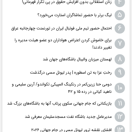
۴
زنان استقلالی بدون افزایش حقوق در پی تکرار قهرمانی!
۵
لیگ برتر با حضور تماشاگران استارت می‌خورد؟
۶
احتمال حضور تیم ملی فوتبال ایران در تورنمنت چهارجانبه عراق
برای خاموش کردن اعتراض هواداران دو عضو هیئت مدیره را
۷
تغییر دادند!
۸
لهستان میزبان والیبال باشگاه‌های جهان شد
۹
رختِ عزا به تن اسطوره | پدر لیونل مسی درگذشت
دومی حنا زرین‌کمر در رنکینگ المپیکی تکواندو/ آرین سلیمی و
۱۰
ناهید کیانی در رده ۱۵ و ۴۲
۱۱
بازیکنانی که جام جهانی سکوی پرتاب آنها به باشگاه‌های بزرگ شد
۱۲
مدیرعامل جدید باشگاه نفت مسجدسلیمان معرفی شد
۱۳
افشای نقشه ترور لیونل مسی در جام جهانی ۲۰۲۶