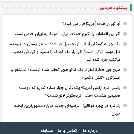
پیشنهاد سردبیر
آیا تهران هدف آمریکا قرار می گیرد؟
اگر این اقدامات را نکنیم حملات پیاپی آمریکا به ایران حتمی است
یک چهارم کودکان ایرانی از تحصیل بازمانده اند/بهزیستی در پرونده
قتل مهسا شاکی است/ اگر آزار یک کودک را ببینید و گزارش ندهید،
مرتکب جرم شده اید
هیچ چیز خطرناک‌تر از یک نتانیاهوی تحقیر شده نیست | نتانیاهو و
استراتژی «تنش دائمی»
رئیس تازه ارتش آمریکا؛ یک ژنرال چهار ستاره تندرو که دوست
صمیمی هگست است | کریستوفر لانو کیست؟
راز تازه در چهره مونالیزا | فرضیه‌ای جدید درباره مشهورترین لبخند
جهان
درباره ما
تماس با ما
مسابقه