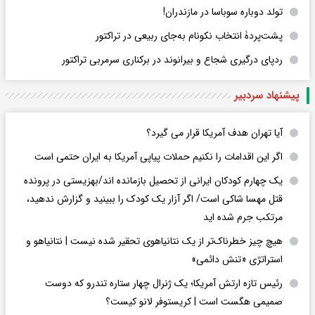
تولد دوباره سوباسا در مازندران!
پشت‌پردۀ انتخاب نکونام به‌جای ربیعی در ترا‌کتور
ردپای درگیری شجاع و بیرانوند در برکناری سرمربی تراکتور
پیشنهاد سردبیر
آیا تهران هدف آمریکا قرار می گیرد؟
اگر این اقدامات را نکنیم حملات پیاپی آمریکا به ایران حتمی است
یک چهارم کودکان ایرانی از تحصیل بازمانده اند/بهزیستی در پرونده
قتل مهسا شاکی است/ اگر آزار یک کودک را ببینید و گزارش ندهید،
مرتکب جرم شده اید
هیچ چیز خطرناک‌تر از یک نتانیاهوی تحقیر شده نیست | نتانیاهو و
استراتژی «تنش دائمی»
رئیس تازه ارتش آمریکا؛ یک ژنرال چهار ستاره تندرو که دوست
صمیمی هگست است | کریستوفر لانو کیست؟