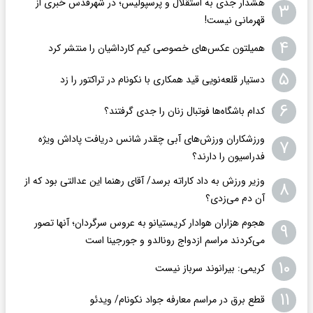
هشدار جدی به استقلال و پرسپولیس؛ در شهرقدس خبری از
۳
قهرمانی نیست!
۴
همیلتون عکس‌های خصوصی کیم‌ کارداشیان را منتشر کرد
۵
دستیار قلعه‌نویی قید همکاری با نکونام در تراکتور را زد
۶
کدام باشگاه‌ها فوتبال زنان را جدی گرفتند؟
ورزشکاران ورزش‌های آبی چقدر شانس دریافت پاداش ویژه
۷
فدراسیون را دارند؟
وزیر ورزش به داد کاراته برسد/ آقای رهنما این عدالتی بود که از
۸
آن دم می‌زدی؟
هجوم هزاران هوادار کریستیانو به عروس سرگردان؛ آنها تصور
۹
می‌کردند مراسم ازدواج رونالدو و جورجینا است
۱۰
کریمی: بیرانوند سرباز نیست
۱۱
قطع برق در مراسم معارفه جواد نکونام/ ویدئو