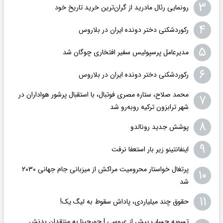
۳
رونمایی رئال مادرید از گران‌ترین خرید تاریخ خود
۴
رکوردشکنی دختر دونده ایران در بلاروس
۵
مدیرعامل پرسپولیس سفیر افتخاری چوگان شد
۶
رکوردشکنی دختر دونده ایران در بلاروس
محمد صلاح، ستاره مصری فوتبال، با استقبال پرشور هواداران در
۷
شهر ترابزون ترکیه روبه‌رو شد
۸
پوشش جدید رونالدو
۹
اینفانتینو زیر بار استعفا نرفت
پرتغال خواستار محرومیت مراکش از میزبانی جام جهانی ۲۰۳۰
۱۰
شد
۱۱
حقوق چند میلیاردی، پاداش سقوط به لیگ یک!
تسویه حساب پیش از عروسی | جورجینا به منتقدان بدنش