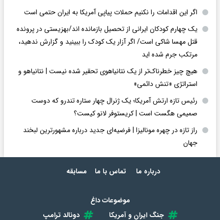
اگر این اقدامات را نکنیم حملات پیاپی آمریکا به ایران حتمی است
یک چهارم کودکان ایرانی از تحصیل بازمانده اند/بهزیستی در پرونده
قتل مهسا شاکی است/ اگر آزار یک کودک را ببینید و گزارش ندهید،
مرتکب جرم شده اید
هیچ چیز خطرناک‌تر از یک نتانیاهوی تحقیر شده نیست | نتانیاهو و
استراتژی «تنش دائمی»
رئیس تازه ارتش آمریکا؛ یک ژنرال چهار ستاره تندرو که دوست
صمیمی هگست است | کریستوفر لانو کیست؟
راز تازه در چهره مونالیزا | فرضیه‌ای جدید درباره مشهورترین لبخند
جهان
درباره ما
تماس با ما
مسابقه
موضوعات داغ
جنگ ایران و آمریکا
دونالد ترامپ