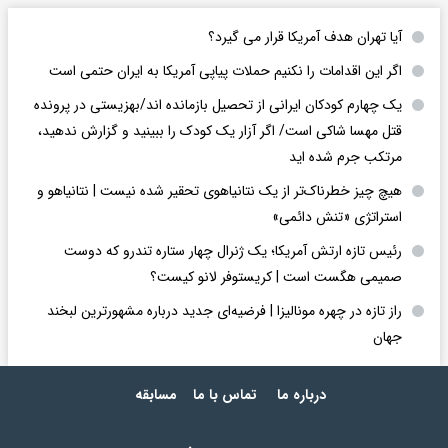
آیا تهران هدف آمریکا قرار می گیرد؟
اگر این اقدامات را نکنیم حملات پیاپی آمریکا به ایران حتمی است
یک چهارم کودکان ایرانی از تحصیل بازمانده اند/بهزیستی در پرونده
قتل مهسا شاکی است/ اگر آزار یک کودک را ببینید و گزارش ندهید،
مرتکب جرم شده اید
هیچ چیز خطرناک‌تر از یک نتانیاهوی تحقیر شده نیست | نتانیاهو و
استراتژی «تنش دائمی»
رئیس تازه ارتش آمریکا؛ یک ژنرال چهار ستاره تندرو که دوست
صمیمی هگست است | کریستوفر لانو کیست؟
راز تازه در چهره مونالیزا | فرضیه‌ای جدید درباره مشهورترین لبخند
جهان
درباره ما
تماس با ما
مسابقه