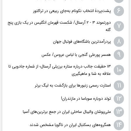
۶
پشت‌پردۀ انتخاب نکونام به‌جای ربیعی در ترا‌کتور
دورتموند ۳ - ۲ آرسنال/ شکست قهرمان انگلیس در یک بازی پنج
۷
گله
۸
پردرآمدترین باشگاه‌های فوتبال جهان
۹
همسر پورعلی گنجی با لباس عروس/ عکس
۱۳ حقیقت جالب درباره ستاره برزیلی آرسنال؛ از شماره جادویی تا
۱۰
علاقه به شنا و ماهیگیری
۱۱
استارت رسمی زنبورها برای بازگشت به لیگ برتر
۱۲
تولد دوباره سوباسا در مازندران!
۱۳
ملی‌پوشان والیبال ساحلی ایران در جمع برترین‌های آسیا
۱۴
همگروه‌های بسکتبال ایران در ناگویا مشخص شدند