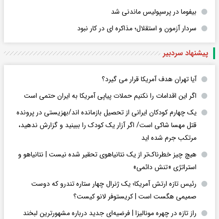
بیفوما در پرسپولیس ماندنی شد
سردار آزمون و استقلال؛ مذاکره ای در کار نبود
پیشنهاد سردبیر
آیا تهران هدف آمریکا قرار می گیرد؟
اگر این اقدامات را نکنیم حملات پیاپی آمریکا به ایران حتمی است
یک چهارم کودکان ایرانی از تحصیل بازمانده اند/بهزیستی در پرونده
قتل مهسا شاکی است/ اگر آزار یک کودک را ببینید و گزارش ندهید،
مرتکب جرم شده اید
هیچ چیز خطرناک‌تر از یک نتانیاهوی تحقیر شده نیست | نتانیاهو و
استراتژی «تنش دائمی»
رئیس تازه ارتش آمریکا؛ یک ژنرال چهار ستاره تندرو که دوست
صمیمی هگست است | کریستوفر لانو کیست؟
راز تازه در چهره مونالیزا | فرضیه‌ای جدید درباره مشهورترین لبخند