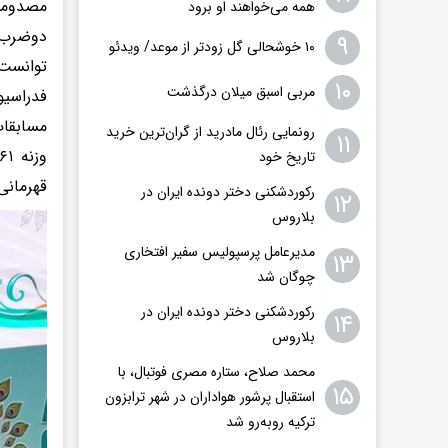
مصدومیت
همه می‌خواهند او برود
دوضرب ه
۹
۱۰ خوشحالی گل زودتر از موعد/ ویدئو
۱۰
مربی اسبق میلان درگذشت
فدراسیو
مسابقات
رونمایی رئال مادرید از گران‌ترین خرید
۱۱
تاریخ خود
قهرمانی
رکوردشکنی دختر دونده ایران در
۱۲
بلاروس
مدیرعامل پرسپولیس سفیر افتخاری
۱۳
چوگان شد
رکوردشکنی دختر دونده ایران در
۱۴
بلاروس
محمد صلاح، ستاره مصری فوتبال، با
۱۵
استقبال پرشور هواداران در شهر ترابزون
ترکیه روبه‌رو شد