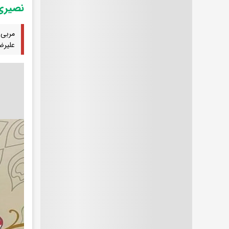
نصیری در ا
مربی 
علیرضا ن