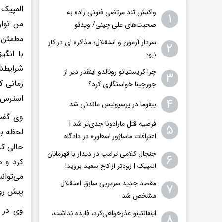
واکنش تند مرتضی فنونی زاده به
۱
صحبت‌های علی چینی/ ویدئو
مطمئن م
سردار آزمون و استقلال؛ مذاکره ای در کار
۲
با انگی
نبود
شرایطش 
چرا کریستیانو رونالدو اینقدر دیر از
۳
زمانی ک
جورجینا خواستگاری کرد؟
استرس د
۴
بیفوما در پرسپولیس ماندنی شد
فرضیه قتل مارادونا جدی‌تر شد |
۵
لحظه بر
اعترافات ماساژور اسطوره در دادگاه
جنجال کلامی ترامپ در دیدار با قهرمانان
۶
کرد و ه
المپیک | زودتر از کاخ سفید بروید!
مقصد جدید سرمربی سابق استقلال
۷
پیش رو داریم، او می‌ت
مشخص شد
وی در 
اینفانتینو عذرخواهی‌کرد، فایده نداشت،
۸