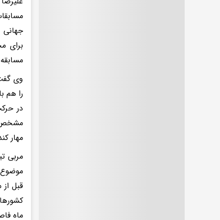
علیرضا 
مسابقات
جهانی و
برای م
مسابقه 
را هم ب
مشخص بو
مهار کند
مربی تی
موضوع م
قبل از 
ماه فاص