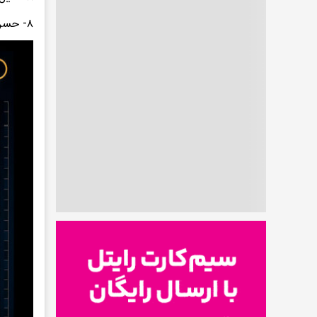
۸- حسن یزدانی (آزاد) ۱۰ مدال