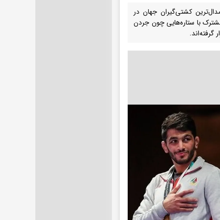
ید منتشر شده از سوی پایگاه آماری «CornellKevin's»، پر مدال‌ترین کشتی‌گیران جهان در
 یزدانی با ۱۰ مدال در رتبه هشتم مشترک با ستاره‌هایی چون جردن
 گرفته‌اند.