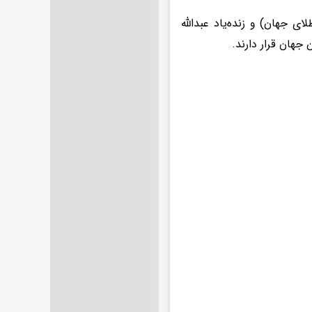
در این رده‌بندی حمید سوریان با ۷ مدال (یک طلای المپیک و ۶ طلای جهان) و زنده‌یاد عبدالله