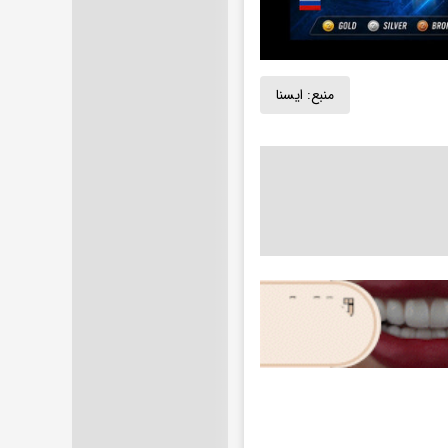
منبع:
ايسنا