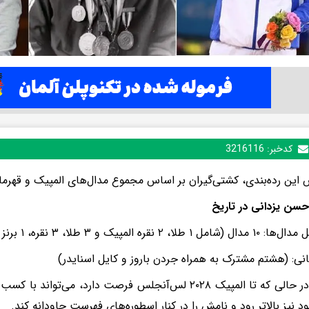
کدخبر:
3216116
 این رده‌بندی، کشتی‌گیران بر اساس مجموع مدال‌های المپیک و قهرمانی
حسن یزدانی در تاریخ
 طلا، ۲ نقره المپیک و ۳ طلا، ۳ نقره، ۱ برنز جهانی)
انی: (هشتم مشترک به همراه جردن باروز و کایل اسنایدر)
یزدانی در حالی که تا المپیک ۲۰۲۸ لس‌آنجلس فرصت دارد، می‌تو
د نیز بالاتر رود و نامش را در کنار اسطوره‌های فهرست جاودانه کند.