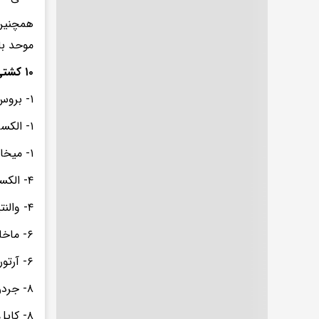
موحد با ۶ مدال (یک طلای المپیک و ۵ طلای جهان) در بین برترین کشتی‌گیران جهان
۱۰ کشتی‌گیر برتر تاریخ از لحاظ تعداد مدال جهانی و المپیک:
۱- بروس بومگارتنر (آزاد) ۱۳ مدال
۱- الکساندر کارلین (فرنگی) ۱۳ مدال
۱- میخائین لوپز (فرنگی) ۱۳ مدال
۴- الکساندر مدوید (آزاد) ۱۲ مدال
۴- والنتین یوردانوف (آزاد) ۱۲ مدال
۶- ماخاربیک خادارتسف (آزاد) ۱۱ مدال
۶- آرتور الکسانیان (فرنگی) ۱۱ مدال
۸- جردن باروز (آزاد) ۱۰مدال
۸- کایل اسنایدر (آزاد) ۱۰ مدال