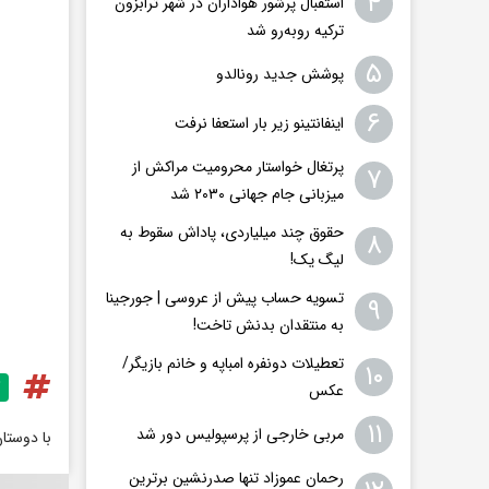
۴
استقبال پرشور هواداران در شهر ترابزون
ترکیه روبه‌رو شد
۵
پوشش جدید رونالدو
۶
اینفانتینو زیر بار استعفا نرفت
پرتغال خواستار محرومیت مراکش از
۷
میزبانی جام جهانی ۲۰۳۰ شد
حقوق چند میلیاردی، پاداش سقوط به
۸
لیگ یک!
تسویه حساب پیش از عروسی | جورجینا
۹
به منتقدان بدنش تاخت!
تعطیلات دونفره امباپه و خانم بازیگر/
۱۰
عکس
۱۱
مربی خارجی از پرسپولیس دور شد
با دوستا
رحمان عموزاد تنها صدرنشین برترین