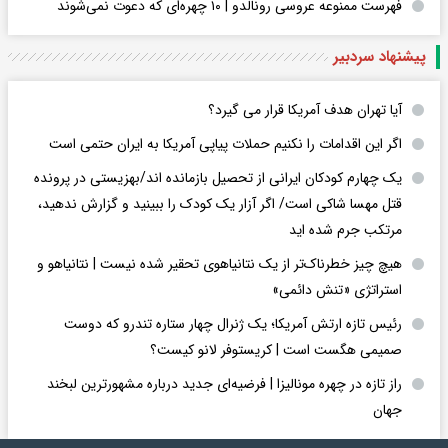
فهرست ممنوعه عروسی رونالدو | ۱۰ چهره‌ای که دعوت نمی‌شوند
پیشنهاد سردبیر
آیا تهران هدف آمریکا قرار می گیرد؟
اگر این اقدامات را نکنیم حملات پیاپی آمریکا به ایران حتمی است
یک چهارم کودکان ایرانی از تحصیل بازمانده اند/بهزیستی در پرونده
قتل مهسا شاکی است/ اگر آزار یک کودک را ببینید و گزارش ندهید،
مرتکب جرم شده اید
هیچ چیز خطرناک‌تر از یک نتانیاهوی تحقیر شده نیست | نتانیاهو و
استراتژی «تنش دائمی»
رئیس تازه ارتش آمریکا؛ یک ژنرال چهار ستاره تندرو که دوست
صمیمی هگست است | کریستوفر لانو کیست؟
راز تازه در چهره مونالیزا | فرضیه‌ای جدید درباره مشهورترین لبخند
جهان