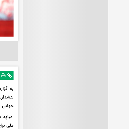
به گزار
هشدارها
جهانی ر
امباپه 
ملی برا