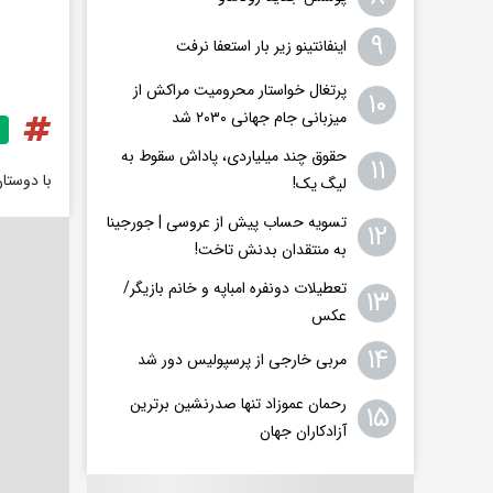
۹
اینفانتینو زیر بار استعفا نرفت
پرتغال خواستار محرومیت مراکش از
۱۰
میزبانی جام جهانی ۲۰۳۰ شد
حقوق چند میلیاردی، پاداش سقوط به
۱۱
با دوستا
لیگ یک!
تسویه حساب پیش از عروسی | جورجینا
۱۲
به منتقدان بدنش تاخت!
تعطیلات دونفره امباپه و خانم بازیگر/
۱۳
عکس
۱۴
مربی خارجی از پرسپولیس دور شد
رحمان عموزاد تنها صدرنشین برترین
۱۵
آزادکاران جهان