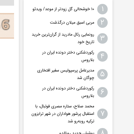
۱
۱۰ خوشحالی گل زودتر از موعد/ ویدئو
۲
مربی اسبق میلان درگذشت
رونمایی رئال مادرید از گران‌ترین خرید
۳
تاریخ خود
رکوردشکنی دختر دونده ایران در
۴
بلاروس
مدیرعامل پرسپولیس سفیر افتخاری
۵
چوگان شد
رکوردشکنی دختر دونده ایران در
۶
بلاروس
محمد صلاح، ستاره مصری فوتبال، با
۷
استقبال پرشور هواداران در شهر ترابزون
ترکیه روبه‌رو شد
۸
پوشش جدید رونالدو