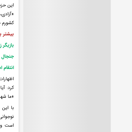
این حزب،
«آزادی،
کشورم چ
بیشتر ب
بازیگر 
جنجال گ
انتقام 
اظهارات
کرد: آی
«ما شهر
با این 
است و گ