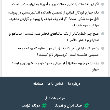
اگر این اقدامات را نکنیم حملات پیاپی آمریکا به ایران حتمی است
یک چهارم کودکان ایرانی از تحصیل بازمانده اند/بهزیستی در پرونده
قتل مهسا شاکی است/ اگر آزار یک کودک را ببینید و گزارش ندهید،
مرتکب جرم شده اید
هیچ چیز خطرناک‌تر از یک نتانیاهوی تحقیر شده نیست | نتانیاهو و
استراتژی «تنش دائمی»
رئیس تازه ارتش آمریکا؛ یک ژنرال چهار ستاره تندرو که دوست
صمیمی هگست است | کریستوفر لانو کیست؟
راز تازه در چهره مونالیزا | فرضیه‌ای جدید درباره مشهورترین لبخند
جهان
درباره ما
تماس با ما
مسابقه
موضوعات داغ
جنگ ایران و آمریکا
دونالد ترامپ