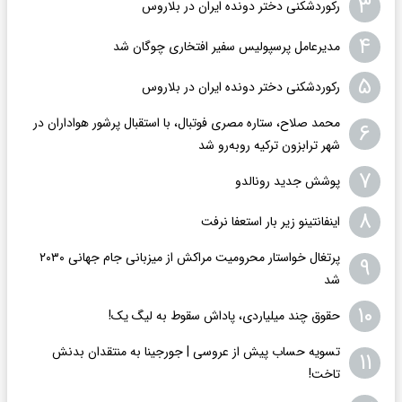
۳
رکوردشکنی دختر دونده ایران در بلاروس
۴
مدیرعامل پرسپولیس سفیر افتخاری چوگان شد
۵
رکوردشکنی دختر دونده ایران در بلاروس
محمد صلاح، ستاره مصری فوتبال، با استقبال پرشور هواداران در
۶
شهر ترابزون ترکیه روبه‌رو شد
۷
پوشش جدید رونالدو
۸
اینفانتینو زیر بار استعفا نرفت
پرتغال خواستار محرومیت مراکش از میزبانی جام جهانی ۲۰۳۰
۹
شد
۱۰
حقوق چند میلیاردی، پاداش سقوط به لیگ یک!
تسویه حساب پیش از عروسی | جورجینا به منتقدان بدنش
۱۱
تاخت!