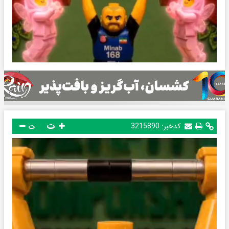
ت
کدخبر:
3215890
ت