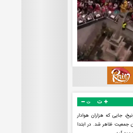
ت
ت
یخ، جایی که هزاران هوادار
ن جمعیت ظاهر شد. در ابتدا