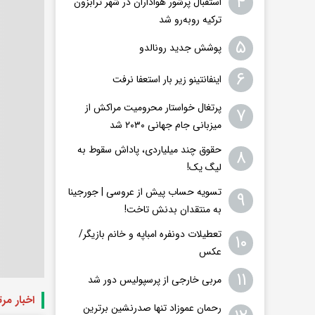
۴
استقبال پرشور هواداران در شهر ترابزون
ترکیه روبه‌رو شد
۵
پوشش جدید رونالدو
۶
اینفانتینو زیر بار استعفا نرفت
پرتغال خواستار محرومیت مراکش از
۷
میزبانی جام جهانی ۲۰۳۰ شد
حقوق چند میلیاردی، پاداش سقوط به
۸
لیگ یک!
تسویه حساب پیش از عروسی | جورجینا
۹
به منتقدان بدنش تاخت!
تعطیلات دونفره امباپه و خانم بازیگر/
۱۰
عکس
۱۱
مربی خارجی از پرسپولیس دور شد
اخبار مر
رحمان عموزاد تنها صدرنشین برترین