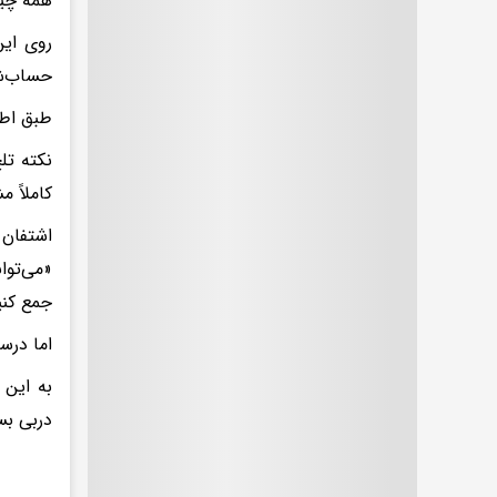
همه چیز
روی این
حساب‌ش
طبق اطلاعات
نکته تل
کاملاً مشخص بود.
اشتفان 
«می‌توا
جمع کنی
اما درس
دربی بس