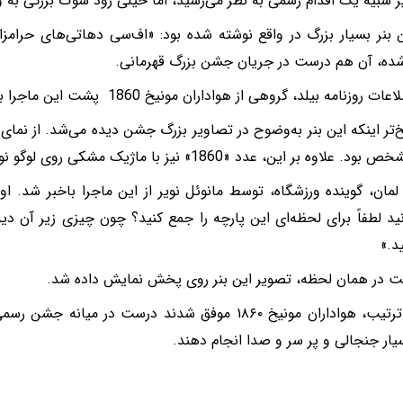
 شبیه یک اقدام رسمی به نظر می‌رسید، اما خیلی زود شوک بزرگی به و
 بنر بسیار بزرگ در واقع نوشته شده بود: «اف‌سی دهاتی‌های حرامز
ده، آن هم درست در جریان جشن بزرگ قهرمانی.
 روزنامه بیلد، گروهی از هواداران مونیخ 1860 پشت این ماجرا بوده‌اند.
خ‌تر اینکه این بنر به‌وضوح در تصاویر بزرگ جشن دیده می‌شد. از نمای 
 علاوه بر این، عدد «1860» نیز با ماژیک مشکی روی لوگو نوشته شده بود.
لمان، گوینده ورزشگاه، توسط مانوئل نویر از این ماجرا باخبر شد. او 
نید لطفاً برای لحظه‌ای این پارچه را جمع کنید؟ چون چیزی زیر آن دید
د.»
ت در همان لحظه، تصویر این بنر روی پخش نمایش داده شد.
به این ترتیب، هواداران مونیخ ۱۸۶۰ موفق شدند درست در 
یار جنجالی و پر سر و صدا انجام دهند.