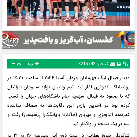
ت
کدخبر:
3215742
ت
دیدار فینال لیگ قهرمانان مردان آسیا ۲۰۲۶ از ساعت ۱۵:۳۰ در
پونتیاناک اندونزی آغاز شد. تیم والیبال فولاد سیرجان ایرانیان
که با صعود به فینال، سهمیه جام باشگاه‌های جهان را کسب
کرده بود در آخرین بازی این رقابت‌ها به مصاف نماینده
قدرتمند اندونزی و میزبان (جاکارتا بایانگکارا پرسیسی) رفت و
سه بر یک نتیجه را واگذار کرد.
شاگردان بهروز عطایی در ست دوم این مسابقه ۲۶ بر ۲۴ به