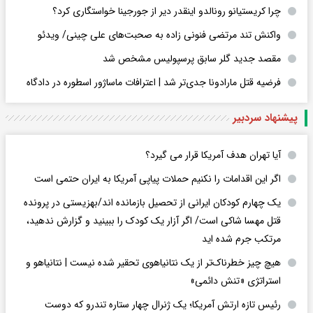
چرا کریستیانو رونالدو اینقدر دیر از جورجینا خواستگاری کرد؟
واکنش تند مرتضی فنونی زاده به صحبت‌های علی چینی/ ویدئو
مقصد جدید گلر سابق پرسپولیس مشخص شد
فرضیه قتل مارادونا جدی‌تر شد | اعترافات ماساژور اسطوره در دادگاه
پیشنهاد سردبیر
آیا تهران هدف آمریکا قرار می گیرد؟
اگر این اقدامات را نکنیم حملات پیاپی آمریکا به ایران حتمی است
یک چهارم کودکان ایرانی از تحصیل بازمانده اند/بهزیستی در پرونده
قتل مهسا شاکی است/ اگر آزار یک کودک را ببینید و گزارش ندهید،
مرتکب جرم شده اید
هیچ چیز خطرناک‌تر از یک نتانیاهوی تحقیر شده نیست | نتانیاهو و
استراتژی «تنش دائمی»
رئیس تازه ارتش آمریکا؛ یک ژنرال چهار ستاره تندرو که دوست