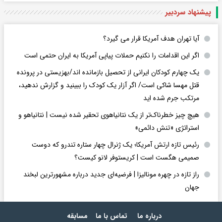
پیشنهاد سردبیر
آیا تهران هدف آمریکا قرار می گیرد؟
اگر این اقدامات را نکنیم حملات پیاپی آمریکا به ایران حتمی است
یک چهارم کودکان ایرانی از تحصیل بازمانده اند/بهزیستی در پرونده
قتل مهسا شاکی است/ اگر آزار یک کودک را ببینید و گزارش ندهید،
مرتکب جرم شده اید
هیچ چیز خطرناک‌تر از یک نتانیاهوی تحقیر شده نیست | نتانیاهو و
استراتژی «تنش دائمی»
رئیس تازه ارتش آمریکا؛ یک ژنرال چهار ستاره تندرو که دوست
صمیمی هگست است | کریستوفر لانو کیست؟
راز تازه در چهره مونالیزا | فرضیه‌ای جدید درباره مشهورترین لبخند
جهان
درباره ما
تماس با ما
مسابقه