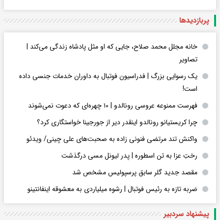
پربازدید‌ها
خانه مجلل محمد صلاح، جایی که او مثل پادشاه زندگی می‌کند |
تصاویر
یک رسوایی بزرگ | فدراسیون فوتبال به داوران خدمات جنسی داده
است!
فهرست ممنوعه عروسی رونالدو | ۱۰ چهره‌ای که دعوت نمی‌شوند
چرا کریستیانو رونالدو اینقدر دیر از جورجینا خواستگاری کرد؟
واکنش تند مرتضی فنونی زاده به صحبت‌های علی چینی/ ویدئو
رختِ عزا به تن اسطوره | پدر لیونل مسی درگذشت
مقصد جدید گلر سابق پرسپولیس مشخص شد
ضربه تازه به رئیس فوتبال | رشوه میلیاردی به معشوقه اینفانتینو
پیشنهاد سردبیر