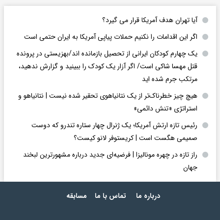
آیا تهران هدف آمریکا قرار می گیرد؟
اگر این اقدامات را نکنیم حملات پیاپی آمریکا به ایران حتمی است
یک چهارم کودکان ایرانی از تحصیل بازمانده اند/بهزیستی در پرونده
قتل مهسا شاکی است/ اگر آزار یک کودک را ببینید و گزارش ندهید،
مرتکب جرم شده اید
هیچ چیز خطرناک‌تر از یک نتانیاهوی تحقیر شده نیست | نتانیاهو و
استراتژی «تنش دائمی»
رئیس تازه ارتش آمریکا؛ یک ژنرال چهار ستاره تندرو که دوست
صمیمی هگست است | کریستوفر لانو کیست؟
راز تازه در چهره مونالیزا | فرضیه‌ای جدید درباره مشهورترین لبخند
جهان
درباره ما
تماس با ما
مسابقه