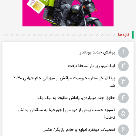
تازه‌ها
۱
پوشش جدید رونالدو
۲
اینفانتینو زیر بار استعفا نرفت
پرتغال خواستار محرومیت مراکش از میزبانی جام جهانی ۲۰۳۰
۳
شد
۴
حقوق چند میلیاردی، پاداش سقوط به لیگ یک!
تسویه حساب پیش از عروسی | جورجینا به منتقدان بدنش
۵
تاخت!
۶
تعطیلات دونفره امباپه و خانم بازیگر/ عکس