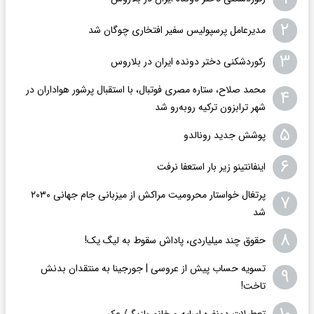
۲
مدیرعامل پرسپولیس سفیر افتخاری چوگان شد
۳
رکوردشکنی دختر دونده ایران در بلاروس
محمد صلاح، ستاره مصری فوتبال، با استقبال پرشور هواداران در
۴
شهر ترابزون ترکیه روبه‌رو شد
۵
پوشش جدید رونالدو
۶
اینفانتینو زیر بار استعفا نرفت
پرتغال خواستار محرومیت مراکش از میزبانی جام جهانی ۲۰۳۰
۷
شد
۸
حقوق چند میلیاردی، پاداش سقوط به لیگ یک!
تسویه حساب پیش از عروسی | جورجینا به منتقدان بدنش
۹
تاخت!
تعطیلات دونفره امباپه و خانم بازیگر/ عکس