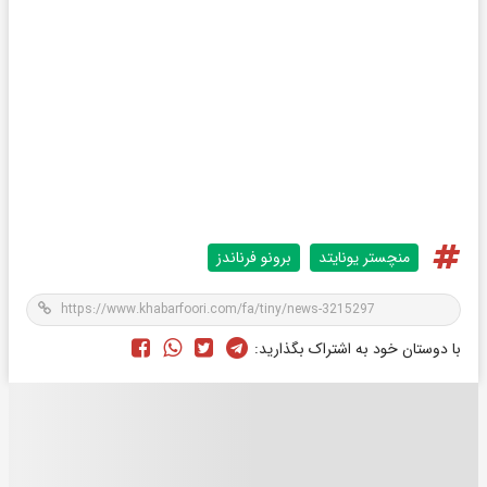
منچستر یونایتد
برونو فرناندز
با دوستان خود به اشتراک بگذارید: