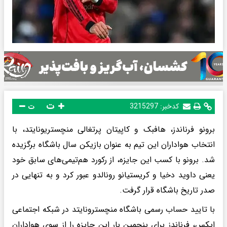
ت
کدخبر:
3215297
ت
برونو فرناندز، هافبک و کاپیتان پرتغالی منچستریونایتد، با
انتخاب هواداران این تیم به عنوان بازیکن سال باشگاه برگزیده
شد. برونو با کسب این جایزه، از رکورد هم‌تیمی‌های سابق خود
یعنی داوید دخیا و کریستیانو رونالدو عبور کرد و به تنهایی در
صدر تاریخ باشگاه قرار گرفت.
با تایید حساب رسمی باشگاه منچسترونایتد در شبکه اجتماعی
ایکس، فرناندز برای پنجمین بار این جایزه را از سوی هواداران