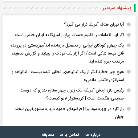
پیشنهاد سردبیر
آیا تهران هدف آمریکا قرار می گیرد؟
اگر این اقدامات را نکنیم حملات پیاپی آمریکا به ایران حتمی است
یک چهارم کودکان ایرانی از تحصیل بازمانده اند/بهزیستی در پرونده
قتل مهسا شاکی است/ اگر آزار یک کودک را ببینید و گزارش ندهید،
مرتکب جرم شده اید
هیچ چیز خطرناک‌تر از یک نتانیاهوی تحقیر شده نیست | نتانیاهو و
استراتژی «تنش دائمی»
رئیس تازه ارتش آمریکا؛ یک ژنرال چهار ستاره تندرو که دوست
صمیمی هگست است | کریستوفر لانو کیست؟
راز تازه در چهره مونالیزا | فرضیه‌ای جدید درباره مشهورترین لبخند
جهان
درباره ما
تماس با ما
مسابقه