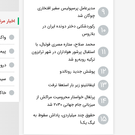
مدیرعامل پرسپولیس سفیر افتخاری
۹
چوگان شد
اخبار مر
رکوردشکنی دختر دونده ایران در
۱۰
بلاروس
واک
محمد صلاح، ستاره مصری فوتبال، با
۱۱
پیم
استقبال پرشور هواداران در شهر ترابزون
ترکیه روبه‌رو شد
درو
۱۲
پوشش جدید رونالدو
سید
۱۳
اینفانتینو زیر بار استعفا نرفت
خاک
پرتغال خواستار محرومیت مراکش از
۱۴
میزبانی جام جهانی ۲۰۳۰ شد
حقوق چند میلیاردی، پاداش سقوط به
۱۵
لیگ یک!