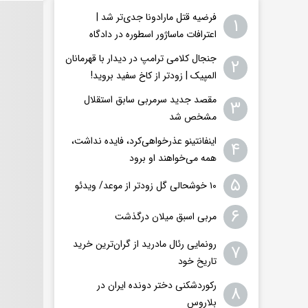
فرضیه قتل مارادونا جدی‌تر شد |
۱
اعترافات ماساژور اسطوره در دادگاه
جنجال کلامی ترامپ در دیدار با قهرمانان
۲
المپیک | زودتر از کاخ سفید بروید!
مقصد جدید سرمربی سابق استقلال
۳
مشخص شد
اینفانتینو عذرخواهی‌کرد، فایده نداشت،
۴
همه می‌خواهند او برود
۵
۱۰ خوشحالی گل زودتر از موعد/ ویدئو
۶
مربی اسبق میلان درگذشت
رونمایی رئال مادرید از گران‌ترین خرید
۷
تاریخ خود
رکوردشکنی دختر دونده ایران در
۸
بلاروس