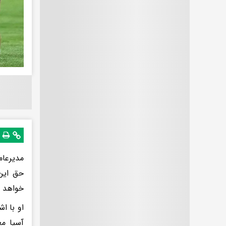
مدیرعام
حق این 
خواهد ب
او با ا
آسیا م