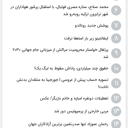
محمد صلاح، ستاره مصری فوتبال، با استقبال پرشور هواداران در
۶
شهر ترابزون ترکیه روبه‌رو شد
۷
پوشش جدید رونالدو
۸
اینفانتینو زیر بار استعفا نرفت
پرتغال خواستار محرومیت مراکش از میزبانی جام جهانی ۲۰۳۰
۹
شد
۱۰
حقوق چند میلیاردی، پاداش سقوط به لیگ یک!
تسویه حساب پیش از عروسی | جورجینا به منتقدان بدنش
۱۱
تاخت!
۱۲
تعطیلات دونفره امباپه و خانم بازیگر/ عکس
۱۳
مربی خارجی از پرسپولیس دور شد
۱۴
رحمان عموزاد تنها صدرنشین برترین آزادکاران جهان