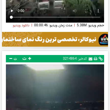
حجم ویدیو: 5.38M
|
مدت زمان ویدیو: 00:00:46
|
دانلود ویدیو
ت
کدخبر:
3214864
ت