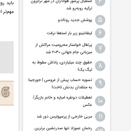
۴
استقبال پرشور هواداران در شهر ترابزون
باید رو
ترکیه روبه‌رو شد
مهم‌تر 
۵
پوشش جدید رونالدو
۶
اینفانتینو زیر بار استعفا نرفت
پرتغال خواستار محرومیت مراکش از
۷
میزبانی جام جهانی ۲۰۳۰ شد
حقوق چند میلیاردی، پاداش سقوط به
۸
لیگ یک!
تسویه حساب پیش از عروسی | جورجینا
۹
به منتقدان بدنش تاخت!
تعطیلات دونفره امباپه و خانم بازیگر/
۱۰
عکس
۱۱
مربی خارجی از پرسپولیس دور شد
رحمان عموزاد تنها صدرنشین برترین