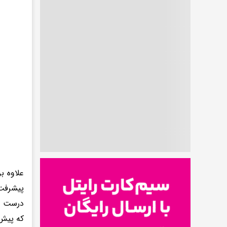
علاوه ب
پیشرفت 
درست اس
که پیش ر