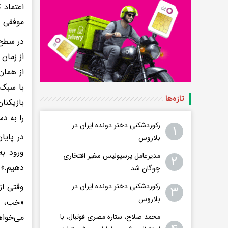
اعتماد 
موفقی د
در سطح 
از زمان
از همان
با سبک 
تازه‌ها
بازیکنا
را به د
رکوردشکنی دختر دونده ایران در
۱
در پایا
بلاروس
ورود به
مدیرعامل پرسپولیس سفیر افتخاری
۲
دهیم.»
چوگان شد
رکوردشکنی دختر دونده ایران در
وقتی از
۳
بلاروس
«خب، چ
محمد صلاح، ستاره مصری فوتبال، با
می‌خواه