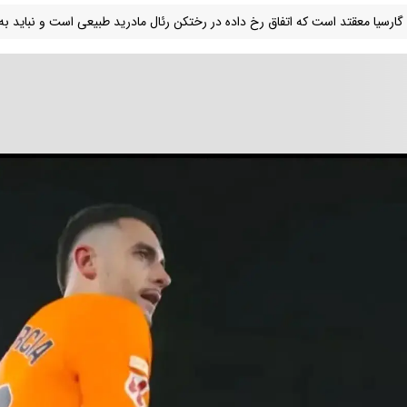
گارسیا معقتد است که اتفاق رخ داده در رختکن رئال مادرید طبیعی است و نباید به