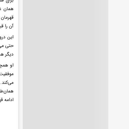
برای قط
همان شر
قهرمان 
آن را قب
این درو
حتی می‌
دیگر هم
او همچن
موفقیت 
می‌کند.
همان‌طو
ادامه ق