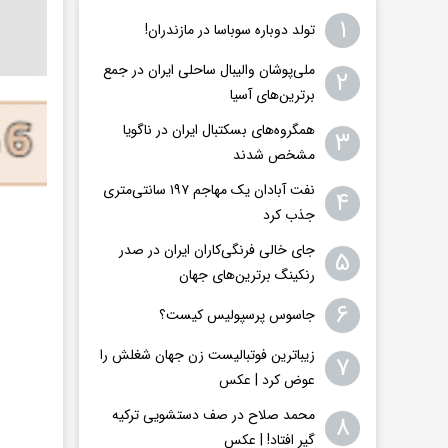
۱
تولد دوباره سوباسا در مازندران!
ملی‌پوشان والیبال ساحلی ایران در جمع
۲
برترین‌های آسیا
همگروه‌های بسکتبال ایران در ناگویا
۳
مشخص شدند
نفت آبادان یک مهاجم ۱۹۷ سانتی‌متری
۴
جذب کرد
جای خالی فرنگی‌کاران ایران در صدر
۵
رنکینگ برترین‌های جهان
۶
جاسوس پرسپولیس کیست؟
زیباترین فوتبالیست زن جهان شغلش را
۷
عوض کرد | عکس
محمد صلاح در صف دستشویی ترکیه
۸
گیر افتاد! | عکس