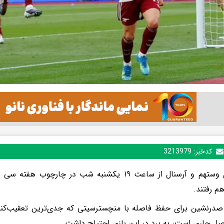
کدخبر:
3213979
تیم‌های وستهم و آرسنال از ساعت ۱۹ یکشنبه شب در چا
 رفتند.
صل جاری است، به برد در این بازی احتیاج داشت.