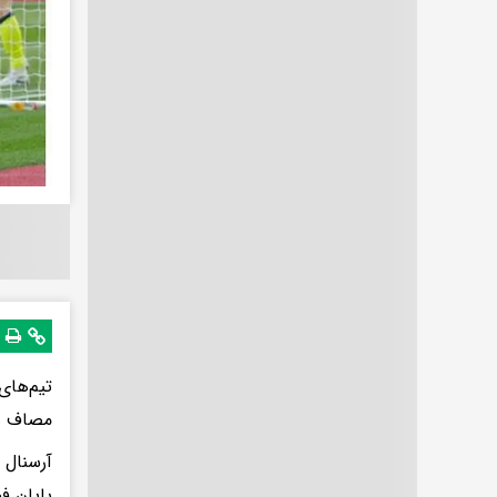
مصاف هم
پایان ف