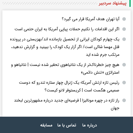
پیشنهاد سردبیر
آیا تهران هدف آمریکا قرار می گیرد؟
اگر این اقدامات را نکنیم حملات پیاپی آمریکا به ایران حتمی است
یک چهارم کودکان ایرانی از تحصیل بازمانده اند/بهزیستی در پرونده
قتل مهسا شاکی است/ اگر آزار یک کودک را ببینید و گزارش ندهید،
مرتکب جرم شده اید
هیچ چیز خطرناک‌تر از یک نتانیاهوی تحقیر شده نیست | نتانیاهو و
استراتژی «تنش دائمی»
رئیس تازه ارتش آمریکا؛ یک ژنرال چهار ستاره تندرو که دوست
صمیمی هگست است | کریستوفر لانو کیست؟
راز تازه در چهره مونالیزا | فرضیه‌ای جدید درباره مشهورترین لبخند
جهان
درباره ما
تماس با ما
مسابقه