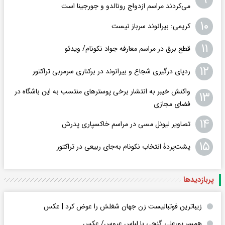
می‌کردند مراسم ازدواج رونالدو و جورجینا است
۱۰
کریمی: بیرانوند سرباز نیست
۱۱
قطع برق در مراسم معارفه جواد نکونام/ ویدئو
۱۲
ردپای درگیری شجاع و بیرانوند در برکناری سرمربی تراکتور
واکنش خیبر به انتشار برخی پوسترهای منتسب به این باشگاه در
۱۳
فضای مجازی
۱۴
تصاویر لیونل مسی در مراسم خاکسپاری پدرش
۱۵
پشت‌پردۀ انتخاب نکونام به‌جای ربیعی در ترا‌کتور
پربازدید‌ها
زیباترین فوتبالیست زن جهان شغلش را عوض کرد | عکس
همسر پورعلی گنجی با لباس عروس/ عکس