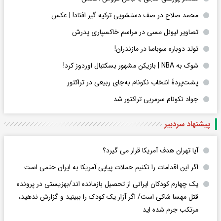
محمد صلاح در صف دستشویی ترکیه گیر افتاد! | عکس
تصاویر لیونل مسی در مراسم خاکسپاری پدرش
تولد دوباره سوباسا در مازندران!
شوک به NBA | بازیکن مشهور بسکتبال اوردوز کرد!
پشت‌پردۀ انتخاب نکونام به‌جای ربیعی در ترا‌کتور
جواد نکونام سرمربی تراکتور شد
پیشنهاد سردبیر
آیا تهران هدف آمریکا قرار می گیرد؟
اگر این اقدامات را نکنیم حملات پیاپی آمریکا به ایران حتمی است
یک چهارم کودکان ایرانی از تحصیل بازمانده اند/بهزیستی در پرونده
قتل مهسا شاکی است/ اگر آزار یک کودک را ببینید و گزارش ندهید،
مرتکب جرم شده اید