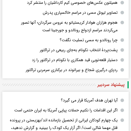
همیلتون عکس‌های خصوصی کیم‌ کارداشیان را منتشر کرد
تصاویر لیونل مسی در مراسم خاکسپاری پدرش
هجوم هزاران هوادار کریستیانو به عروس سرگردان؛ آنها تصور
می‌کردند مراسم ازدواج رونالدو و جورجینا است
چرا رونالدو به مسی تسلیت نگفت؟
پشت‌پردۀ انتخاب نکونام به‌جای ربیعی در ترا‌کتور
دستیار قلعه‌نویی قید همکاری با نکونام در تراکتور را زد
ردپای درگیری شجاع و بیرانوند در برکناری سرمربی تراکتور
پیشنهاد سردبیر
آیا تهران هدف آمریکا قرار می گیرد؟
اگر این اقدامات را نکنیم حملات پیاپی آمریکا به ایران حتمی است
یک چهارم کودکان ایرانی از تحصیل بازمانده اند/بهزیستی در پرونده
قتل مهسا شاکی است/ اگر آزار یک کودک را ببینید و گزارش ندهید،