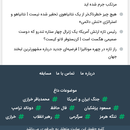
مرتکب جرم شده اید
هیچ چیز خطرناک‌تر از یک نتانیاهوی تحقیر شده نیست | نتانیاهو و
استراتژی «تنش دائمی»
رئیس تازه ارتش آمریکا؛ یک ژنرال چهار ستاره تندرو که دوست
صمیمی هگست است | کریستوفر لانو کیست؟
راز تازه در چهره مونالیزا | فرضیه‌ای جدید درباره مشهورترین لبخند
جهان
درباره ما
تماس با ما
مسابقه
موضوعات داغ
جنگ ایران و آمریکا
محمدباقر خرازی
مسعود پزشکیان
فال حافظ
دونالد ترامپ
تنگه هرمز
سرگرمی
رهبر انقلاب
خرازی
کلیه حقوق این سایت متعلق به
خبرفوری
می‌باشد