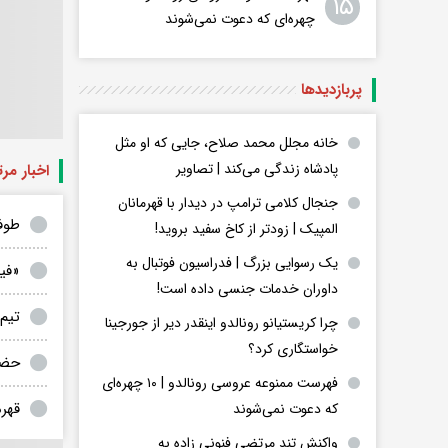
۱۵
چهره‌ای که دعوت نمی‌شوند
پربازدید‌ها
خانه مجلل محمد صلاح، جایی که او مثل
پادشاه زندگی می‌کند | تصاویر
اخبار مر
جنجال کلامی ترامپ در دیدار با قهرمانان
طوف
المپیک | زودتر از کاخ سفید بروید!
یک رسوایی بزرگ | فدراسیون فوتبال به
«فی
داوران خدمات جنسی داده است!
تیم
چرا کریستیانو رونالدو اینقدر دیر از جورجینا
خواستگاری کرد؟
حضور
فهرست ممنوعه عروسی رونالدو | ۱۰ چهره‌ای
قهرما
که دعوت نمی‌شوند
واکنش تند مرتضی فنونی زاده به