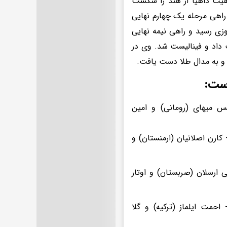
ی گرایی در دور نخست با نتیجه 8 بر صفر روهیت داهیا از هند را شکست
مولداوی گذشت و راهی مرحله یک چهارم نهایی
شیدا از ژاپن به پیروزی رسید و راهی نیمه نهایی
جستان را شکست داد و فینالیست شد. وی در
است:
الدانیز عزیزلی (آذربایجان) 2- پویا دادمرز (ایران) 3- دنیس میهای (رومانی) و امین
 کیلوگرم: 1- نیهات ممدلی (آذربایجان) 2- یرژت ژارلیکاسیان (قزاقستان) 3- کارن اصلانیان (ارمنستان) و
- یولوی غنی زاده (آذربایجان) 2- ابراهیم قانم (فرانسه) 3- علی ارسلان (صربستان) و اوتار
8 کیلوگرم: 1- محمدعلی گرایی (ایران) 2- اریک زیلواسی (مجارستان) 3- احمت ایلماز (ترکیه) و گلا