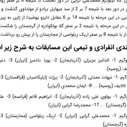
* در وزن 82 کیلوگرم محمدعل
داد. وی در دور بعد با نتیجه 7 بر 2 از سد میهایل برادو از 
شد. گرایی در این مرحله با نتیجه 14 بر 6 مقابل تایزو یو
شد. وی در این مرحله با نتیجه 2 بر صفر گلا بولکوادزه از گر
سی از مجارستان را از پیش رو برداشت و به مدال طلا دست یافت.
ندی انفرادی و تیمی این مسابقات به شرح زیر 
55 کیلوگرم: 1- 
ف (روسیه)
63
(روسیه) ... 8- ایمان محمدی (ایران)
72 کیلوگرم: 1
ن) ... 17- محمدرضا گرایی (ایران)
2
زه (گرجستان)