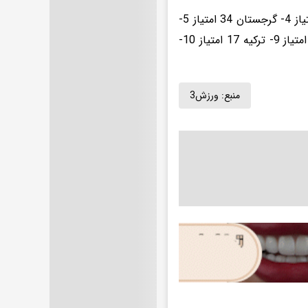
رده بندی تیمی: 1- آذربایجان 85 امتیاز 2- ایران 55 امتیاز 3- ارمنستان 35 امتیاز 4- گرجستان 34 امتیاز 5-
قزاقستان 28 امتیاز 6- فرانسه 20 امتیاز 7- مجارستان 20 امتیاز 8- چین 20 امتیاز 9- ترکیه 17 امتیاز 10-
منبع:
ورزش3