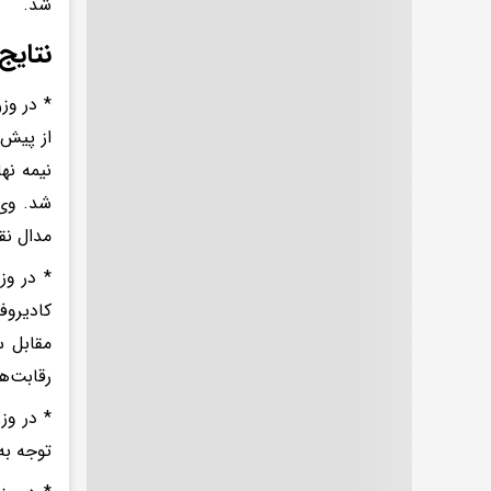
شد.
نتایج
مدال نق
مقابل س
رقابت‌ه
توجه به