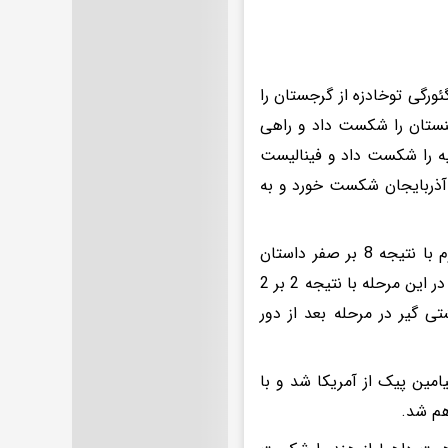
ر دور نخست با نتیجه 5 بر 4 و ضربه فنی گئورگی توخادزه از گرجستان را
ر 1 مانوئل خاچاتریان از ارمنستان را شکست داد و راهی
1 بر 1 امین صفرشایف از روسیه را شکست داد و فینالیست
لی قهرمان جهان از آذربایجان شکست خورد و به
* در وزن 63 کیلوگرم ایمان محمدی پس از استراحت در دور اول، در دور دوم با نتیجه 8 بر صفر داستان
کادیروف از قرقیزستان را شکست داد و راهی مرحله یک چهارم نهایی شد. وی در این مرحله با نتیجه 2 بر 2
 گیر در مرحله بعد از دور
ضا گرایی در دور اول با نتیجه 11 بر 3 مغلوب بنیامین پیک از آمریکا شد و با
هم شد.