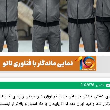
کدخبر:
3102878
رق