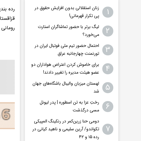
زنان استقلالی بدون افزایش حقوق در
۱
پی تکرار قهرمانی!
لیگ برتر با حضور تماشاگران استارت
رومانی 15 امتیاز
۲
می‌خورد؟
احتمال حضور تیم ملی فوتبال ایران در
۳
تورنمنت چهارجانبه عراق
برای خاموش کردن اعتراض هواداران دو
۴
عضو هیئت مدیره را تغییر دادند!
لهستان میزبان والیبال باشگاه‌های جهان
۵
شد
رختِ عزا به تن اسطوره | پدر لیونل
۶
مسی درگذشت
دومی حنا زرین‌کمر در رنکینگ المپیکی
۷
تکواندو/ آرین سلیمی و ناهید کیانی در
رده ۱۵ و ۴۲