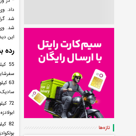
این دیدار با نتیجه 8 بر صفر اریک زیلوا
رده ب
سفرشای
سادیک لالایف 
ابولادزه (گرجستا
تازه‌ها
بولکواد