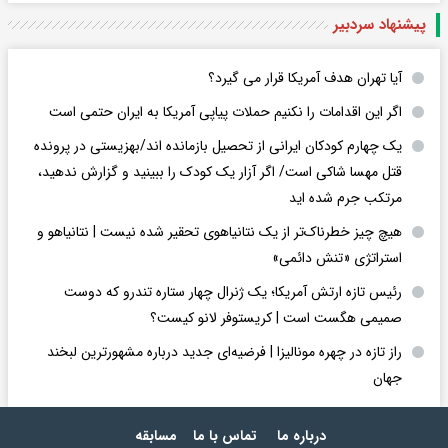
پیشنهاد سردبیر
آیا تهران هدف آمریکا قرار می گیرد؟
اگر این اقدامات را نکنیم حملات پیاپی آمریکا به ایران حتمی است
یک چهارم کودکان ایرانی از تحصیل بازمانده اند/بهزیستی در پرونده
قتل مهسا شاکی است/ اگر آزار یک کودک را ببینید و گزارش ندهید،
مرتکب جرم شده اید
هیچ چیز خطرناک‌تر از یک نتانیاهوی تحقیر شده نیست | نتانیاهو و
استراتژی «تنش دائمی»
رئیس تازه ارتش آمریکا؛ یک ژنرال چهار ستاره تندرو که دوست
صمیمی هگست است | کریستوفر لانو کیست؟
راز تازه در چهره مونالیزا | فرضیه‌ای جدید درباره مشهورترین لبخند
جهان
درباره ما
تماس با ما
مسابقه