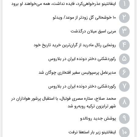
۱
اینفانتینو عذرخواهی‌کرد، فایده نداشت، همه می‌خواهند او برود
۲
۱۰ خوشحالی گل زودتر از موعد/ ویدئو
۳
مربی اسبق میلان درگذشت
۴
رونمایی رئال مادرید از گران‌ترین خرید تاریخ خود
۵
رکوردشکنی دختر دونده ایران در بلاروس
۶
مدیرعامل پرسپولیس سفیر افتخاری چوگان شد
۷
رکوردشکنی دختر دونده ایران در بلاروس
محمد صلاح، ستاره مصری فوتبال، با استقبال پرشور هواداران در
۸
شهر ترابزون ترکیه روبه‌رو شد
۹
پوشش جدید رونالدو
۱۰
اینفانتینو زیر بار استعفا نرفت