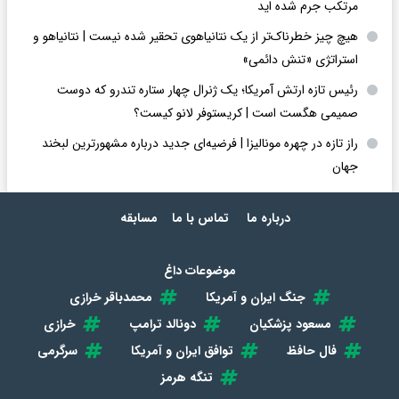
یک چهارم کودکان ایرانی از تحصیل بازمانده اند/بهزیستی در پرونده
قتل مهسا شاکی است/ اگر آزار یک کودک را ببینید و گزارش ندهید،
مرتکب جرم شده اید
هیچ چیز خطرناک‌تر از یک نتانیاهوی تحقیر شده نیست | نتانیاهو و
استراتژی «تنش دائمی»
رئیس تازه ارتش آمریکا؛ یک ژنرال چهار ستاره تندرو که دوست
صمیمی هگست است | کریستوفر لانو کیست؟
راز تازه در چهره مونالیزا | فرضیه‌ای جدید درباره مشهورترین لبخند
جهان
درباره ما
تماس با ما
مسابقه
موضوعات داغ
جنگ ایران و آمریکا
محمدباقر خرازی
مسعود پزشکیان
دونالد ترامپ
خرازی
فال حافظ
توافق ایران و آمریکا
سرگرمی