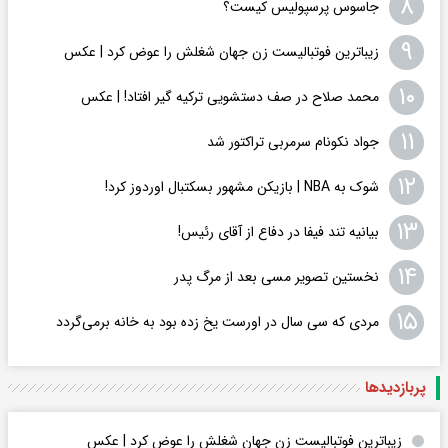
۷
جای خالی فرنگی‌کاران ایران در صدر رنکینگ برترین‌های جهان
۸
جاسوس پرسپولیس کیست؟
۹
زیباترین فوتبالیست زن جهان شغلش را عوض کرد | عکس
۱۰
محمد صلاح در صف دستشویی ترکیه گیر افتاد! | عکس
۱۱
جواد نکونام سرمربی تراکتور شد
۱۲
شوک به NBA | بازیکن مشهور بسکتبال اوردوز کرد!
۱۳
بیانیه تند فیفا در دفاع از آقای رئیس!
۱۴
نخستین تصویر مسی بعد از مرگ پدر
۱۵
مردی که سی سال در اورست یخ زده بود به خانه برمی‌گردد
پربازدید‌ها