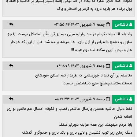
نکونام اصلا حدی نداره که بخاد در حد تیمی باشه بسیار بسیار پر حاشیه و فقط با
پول برنده هر بازیه درود به قرمز پر افتخار و پاک
ناشناس
جمعه ۹ شهریور ۱۴۰۳ ۰۳:۵۵:۴۴
والا بللا اقا جواد نكونام در حد وقراره مربى تيم بزرگى مثّل أستقلال نيست. با جوّ
سازى و تشنج واعتراض از اول بازى ها نميشه برنده شد. قبل از اين كه هوادار
هار و بيش ازين سكته نده بهترهبره !!!
ناشناس
جمعه ۹ شهریور ۱۴۰۳ ۰۴:۱۸:۰۹
متاسفم برا آن تعداد خوزستانی که طرفدار تیم استان خودشان
نیستند،متاسفم،هیچ جای دنیا،اینطور نیست
ناشناس
جمعه ۹ شهریور ۱۴۰۳ ۰۸:۱۷:۳۳
فقط دنبال حاشیه هستن پارسال هاشمی نصب و نکونام امسال هم عالمی نوازی
اضافه شدن
بابا مردم میفهمند این همه هزینه دوبرابر سقف
دیگه زمان زیر توپ کشیدن و لابی بازی و باند بازی و جادوگری گذشته