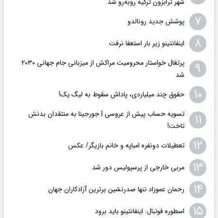
شهر ترابزون ترکیه روبه‌رو شد
۷
پوشش جدید رونالدو
۸
اینفانتینو زیر بار استعفا نرفت
پرتغال خواستار محرومیت مراکش از میزبانی جام جهانی ۲۰۳۰
۹
شد
۱۰
حقوق چند میلیاردی، پاداش سقوط به لیگ یک!
تسویه حساب پیش از عروسی | جورجینا به منتقدان بدنش
۱۱
تاخت!
۱۲
تعطیلات دونفره امباپه و خانم بازیگر/ عکس
۱۳
مربی خارجی از پرسپولیس دور شد
۱۴
رحمان عموزاد تنها صدرنشین برترین آزادکاران جهان
۱۵
اسطوره فوتبال: اینفانتینو باید برود