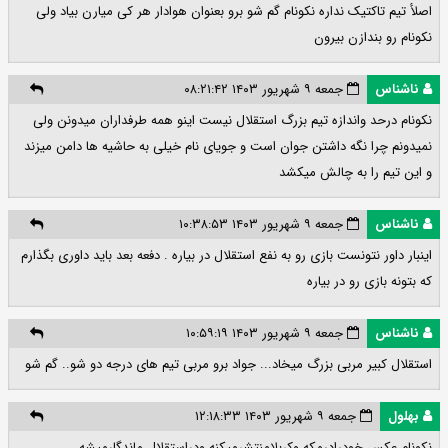
اصلأ تیم تاکتیک نداره نکونام گم شو برو بعنوان هوادار هر کی میارن بیاد ولی
نکونام رو بندازن بیرون
ناشناس
جمعه ۹ شهریور ۱۴۰۳ ۰۸:۲۱:۴۲
نکونام درحد واندازه تیم بزرگ استقلال نیست اینو همه طرفداران میدونن ولی
نمیدونم چرا نگه داشتن جوان است و جویای نام خیلی به حاشیه ها دامن میزند
و این تیم را به چالش میکشد
ناشناس
جمعه ۹ شهریور ۱۴۰۳ ۱۰:۳۸:۵۳
اینبار داور نتونست بازی رو به نفع استقلال در بیاره . دفعه بعد باید داوری بگذارم
که بتونه بازی رو در بیاره
ناشناس
جمعه ۹ شهریور ۱۴۰۳ ۱۰:۵۹:۱۹
استقلال کبیر مربی بزرگ میخاد... جواد برو مربی تیم های درجه دو شو.. گم شو
بهلول
جمعه ۹ شهریور ۱۴۰۳ ۱۲:۱۸:۳۳
نکونام عکس خودرادرمکه وکربلامنتشرمیکنه ودراستقلال ماندگارمیشه