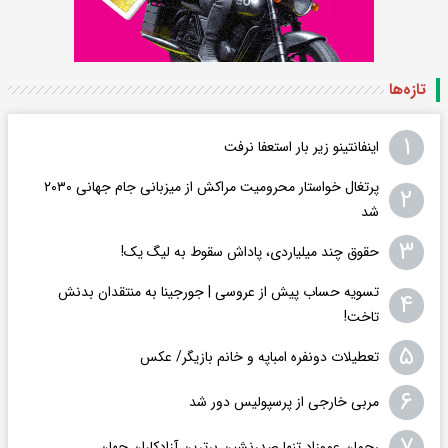
تازه‌ها
۱
اینفانتینو زیر بار استعفا نرفت
پرتغال خواستار محرومیت مراکش از میزبانی جام جهانی ۲۰۳۰
۲
شد
۳
حقوق چند میلیاردی، پاداش سقوط به لیگ یک!
تسویه حساب پیش از عروسی | جورجینا به منتقدان بدنش
۴
تاخت!
۵
تعطیلات دونفره امباپه و خانم بازیگر/ عکس
۶
مربی خارجی از پرسپولیس دور شد
۷
رحمان عموزاد تنها صدرنشین برترین آزادکاران جهان