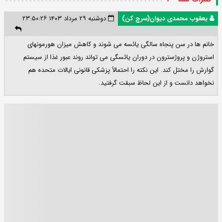
یعقوب محمدی دیوان(سرچ کن)
دوشنبه ۲۹ مرداد ۱۴۰۳ ۲۳:۵۰:۲۶
خانم ها در سن پنجاه سالگی یائسه می شوند و کاهش میزان هورمونهای
استروژن و پروژسترون در دوران یائسگی می تواند روند عبور غذا از سیستم
گوارش را مختل کند. این نکته را احتمالاً پزشکی قانونی ایالات متحده هم
نخواهد دانست و از این لحاظ سبقت گرفتید.