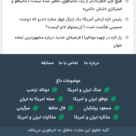
هیچ چیز خطرناک‌تر از یک نتانیاهوی تحقیر شده نیست | نتانیاهو و
استراتژی «تنش دائمی»
رئیس تازه ارتش آمریکا؛ یک ژنرال چهار ستاره تندرو که دوست
صمیمی هگست است | کریستوفر لانو کیست؟
راز تازه در چهره مونالیزا | فرضیه‌ای جدید درباره مشهورترین لبخند
جهان
درباره ما
تماس با ما
مسابقه
موضوعات داغ
جنگ ایران و آمریکا
دونالد ترامپ
توافق ایران و آمریکا
حمله آمریکا به ایران
مسعود پزشکیان
فال حافظ
سرگرمی
مذاکره ایران و آمریکا
مذاکرات ایران و آمریکا
کلیه حقوق این سایت متعلق به
خبرفوری
می‌باشد