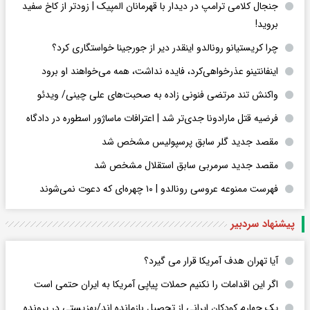
جنجال کلامی ترامپ در دیدار با قهرمانان المپیک | زودتر از کاخ سفید
بروید!
چرا کریستیانو رونالدو اینقدر دیر از جورجینا خواستگاری کرد؟
اینفانتینو عذرخواهی‌کرد، فایده نداشت، همه می‌خواهند او برود
واکنش تند مرتضی فنونی زاده به صحبت‌های علی چینی/ ویدئو
فرضیه قتل مارادونا جدی‌تر شد | اعترافات ماساژور اسطوره در دادگاه
مقصد جدید گلر سابق پرسپولیس مشخص شد
مقصد جدید سرمربی سابق استقلال مشخص شد
فهرست ممنوعه عروسی رونالدو | ۱۰ چهره‌ای که دعوت نمی‌شوند
پیشنهاد سردبیر
آیا تهران هدف آمریکا قرار می گیرد؟
اگر این اقدامات را نکنیم حملات پیاپی آمریکا به ایران حتمی است
یک چهارم کودکان ایرانی از تحصیل بازمانده اند/بهزیستی در پرونده