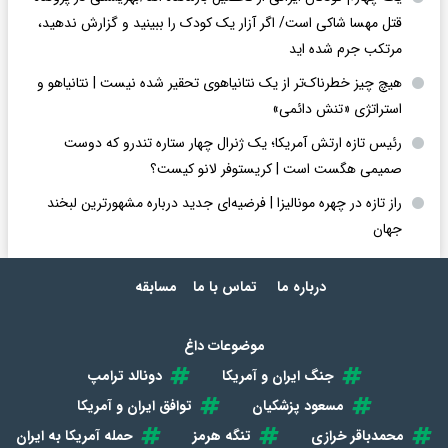
قتل مهسا شاکی است/ اگر آزار یک کودک را ببینید و گزارش ندهید،
مرتکب جرم شده اید
هیچ چیز خطرناک‌تر از یک نتانیاهوی تحقیر شده نیست | نتانیاهو و
استراتژی «تنش دائمی»
رئیس تازه ارتش آمریکا؛ یک ژنرال چهار ستاره تندرو که دوست
صمیمی هگست است | کریستوفر لانو کیست؟
راز تازه در چهره مونالیزا | فرضیه‌ای جدید درباره مشهورترین لبخند
جهان
درباره ما
تماس با ما
مسابقه
موضوعات داغ
جنگ ایران و آمریکا
دونالد ترامپ
مسعود پزشکیان
توافق ایران و آمریکا
محمدباقر خرازی
تنگه هرمز
حمله آمریکا به ایران